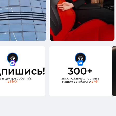
пишись!
300+
ь в центре событий!
эксклюзивных постов в
в MAX
нашем автоблоге
в VK