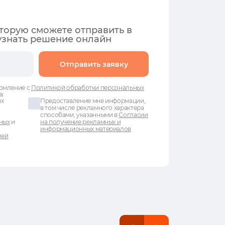
оторую сможете отправить в
узнать решение онлайн
Отправить заявку
омление с
Политикой обработки персональных
а:
ых
Предоставление мне информации,
в том числе рекламного характера
способами, указанными в
Согласии
ных
и
на получение рекламных и
информационных материалов
лей