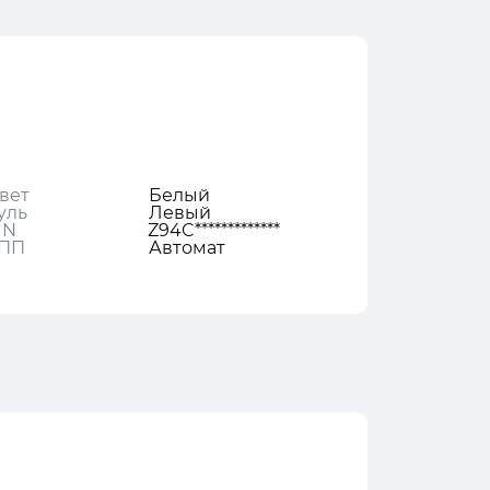
вет
Белый
уль
Левый
IN
Z94C*************
ПП
Автомат