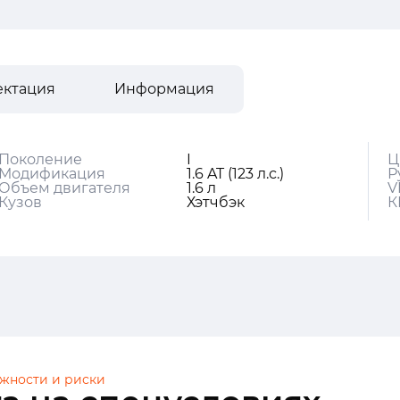
ектация
Информация
Поколение
I
Ц
Модификация
1.6 AT (123 л.с.)
Р
Объем двигателя
1.6 л
V
Кузов
Хэтчбэк
К
жности и риски