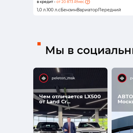
в кредит -
от 20 873 ₽/мес.
1,0 л.
100 л.с
Бензин
Вариатор
Передний
Мы в социальны
Чем отличается LX500
АВТО
от Land Cr...
Моск