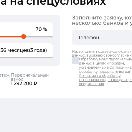
а на спецусловиях
Заполните заявку, к
несколько банков и 
70 %
36 месяцев
(3 года)
Настоящим я подтверждаю ознак
данных
, выражаю свое согласие н
Обработку моих персональн
данных в целях и порядке,
установленных в
Согласии на
обработку персональных дан
атеж
Первоначальный
Согласии на обработку
взнос
персональных данных для це
1 292 200 ₽
кредитования