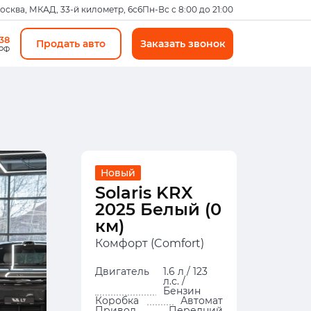
Москва, МКАД, 33-й километр, 6с6
Пн-Вс с 8:00 до 21:00
-38
Продать авто
Заказать звонок
 РФ
Новый
Solaris KRX
2025 Белый (0
км)
Комфорт (Comfort)
Двигатель
1.6 л / 123
л.с. /
Бензин
Коробка
Автомат
Привод
Передний