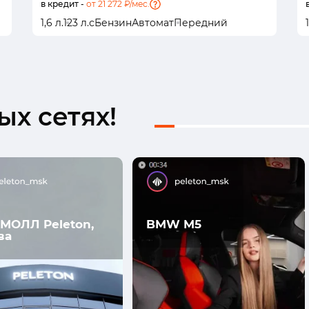
в кредит -
от 21 272 ₽/мес.
1,6 л.
123 л.с
Бензин
Автомат
Передний
1
х сетях!
МОЛЛ Peleton,
BMW M5
ва