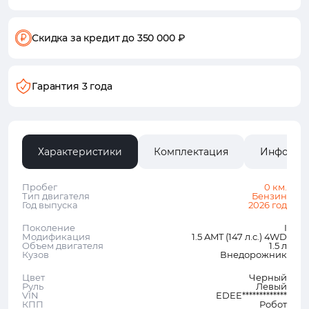
Скидка за кредит
до 350 000 ₽
Гарантия 3 года
Характеристики
Комплектация
Информа
Пробег
0 км.
Тип двигателя
Бензин
Год выпуска
2026 год
Поколение
I
Модификация
1.5 AMT (147 л.с.) 4WD
Объем двигателя
1.5 л
Кузов
Внедорожник
Цвет
Черный
Руль
Левый
VIN
EDEE*************
КПП
Робот