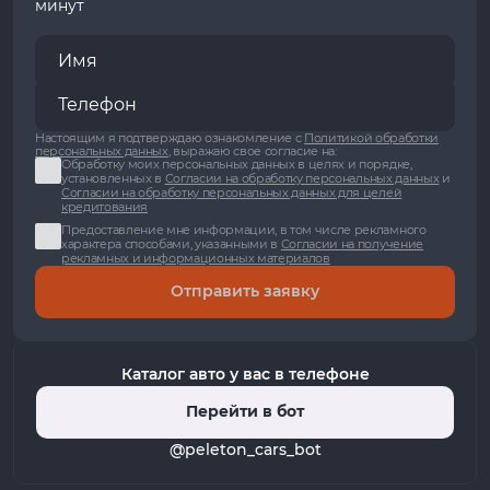
минут
Настоящим я подтверждаю ознакомление с
Политикой обработки
персональных данных
, выражаю свое согласие на:
Обработку моих персональных данных в целях и порядке,
установленных в
Согласии на обработку персональных данных
и
Согласии на обработку персональных данных для целей
кредитования
Предоставление мне информации, в том числе рекламного
характера способами, указанными в
Согласии на получение
рекламных и информационных материалов
Отправить заявку
Каталог авто у вас в телефоне
Перейти в бот
@peleton_cars_bot