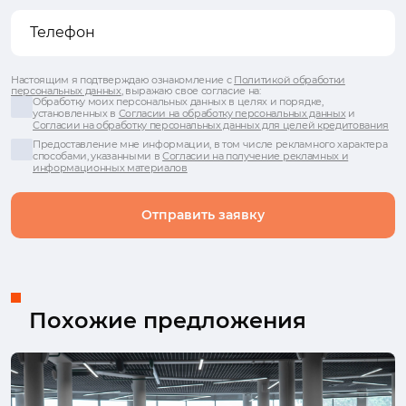
Настоящим я подтверждаю ознакомление с
Политикой обработки
персональных данных
, выражаю свое согласие на:
Обработку моих персональных данных в целях и порядке,
установленных в
Согласии на обработку персональных данных
и
Согласии на обработку персональных данных для целей кредитования
Предоставление мне информации, в том числе рекламного характера
способами, указанными в
Согласии на получение рекламных и
информационных материалов
Отправить заявку
Похожие предложения