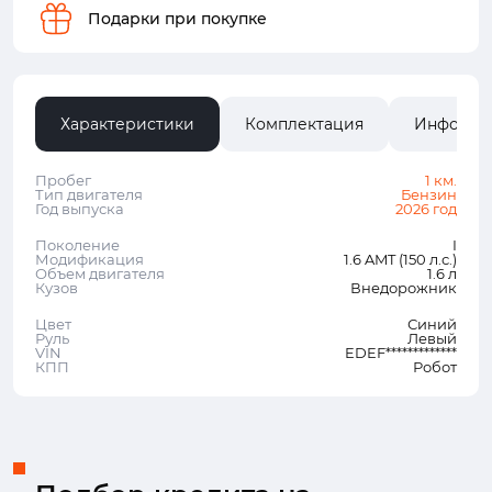
Подарки при покупке
Характеристики
Комплектация
Информа
Пробег
1 км.
Тип двигателя
Бензин
Год выпуска
2026 год
Поколение
I
Модификация
1.6 AMT (150 л.с.)
Объем двигателя
1.6 л
Кузов
Внедорожник
Цвет
Синий
Руль
Левый
VIN
EDEF*************
КПП
Робот