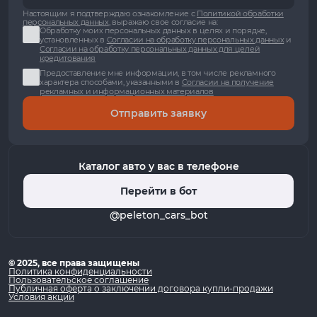
Настоящим я подтверждаю ознакомление с
Политикой обработки
персональных данных
, выражаю свое согласие на:
Обработку моих персональных данных в целях и порядке,
установленных в
Согласии на обработку персональных данных
и
Согласии на обработку персональных данных для целей
кредитования
Предоставление мне информации, в том числе рекламного
характера способами, указанными в
Согласии на получение
рекламных и информационных материалов
Отправить заявку
Каталог авто у вас в телефоне
Перейти в бот
@peleton_cars_bot
© 2025, все права защищены
Политика конфиденциальности
Пользовательское соглашение
Публичная оферта о заключении договора купли-продажи
Условия акции