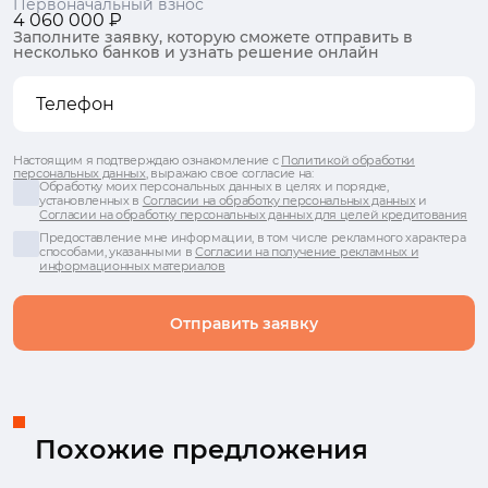
Первоначальный взнос
4 060 000 ₽
Заполните заявку, которую сможете отправить в
несколько банков и узнать решение онлайн
Настоящим я подтверждаю ознакомление с
Политикой обработки
персональных данных
, выражаю свое согласие на:
Обработку моих персональных данных в целях и порядке,
установленных в
Согласии на обработку персональных данных
и
Согласии на обработку персональных данных для целей кредитования
Предоставление мне информации, в том числе рекламного характера
способами, указанными в
Согласии на получение рекламных и
информационных материалов
Отправить заявку
Похожие предложения