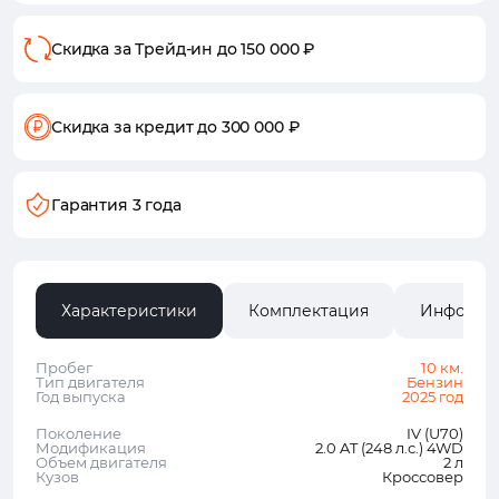
Скидка за Трейд-ин
до 150 000 ₽
Скидка за кредит
до 300 000 ₽
Гарантия 3 года
Характеристики
Комплектация
Информа
Пробег
10 км.
Тип двигателя
Бензин
Год выпуска
2025 год
Поколение
IV (U70)
Модификация
2.0 AT (248 л.с.) 4WD
Объем двигателя
2 л
Кузов
Кроссовер