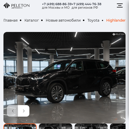
+7 (499) 688-86-39
+7 (499) 444-76-38
для Москвы и МО
для регионов РФ
Highlander
Главная
Каталог
Новые автомобили
Toyota