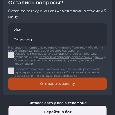
Остались вопросы?
Оставьте заявку и мы свяжемся с вами в течении 5
минут
Настоящим я подтверждаю ознакомление с
Политикой обработки
персональных данных
, выражаю свое согласие на:
Обработку моих персональных данных в целях и порядке,
установленных в
Согласии на обработку персональных данных
и
Согласии на обработку персональных данных для целей
кредитования
Предоставление мне информации, в том числе рекламного
характера способами, указанными в
Согласии на получение
рекламных и информационных материалов
Отправить заявку
Каталог авто у вас в телефоне
Перейти в бот