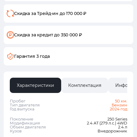
Скидка за Трейд-ин
до 170 000 ₽
Скидка за кредит
до 350 000 ₽
Гарантия 3 года
Характеристики
Комплектация
Информа
Пробег
50 км.
Тип двигателя
Бензин
Год выпуска
2024 год
Поколение
250 Series
Модификация
2.4 AT (279 л.с.) 4WD
Объем двигателя
2.4 л
Кузов
Внедорожник