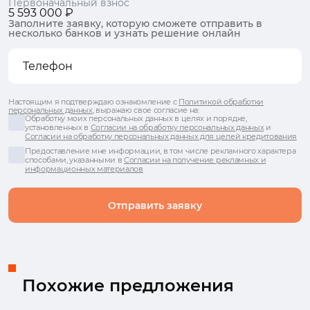
Первоначальный взнос
5 593 000 ₽
Заполните заявку, которую сможете отправить в
несколько банков и узнать решение онлайн
Настоящим я подтверждаю ознакомление с
Политикой обработки
персональных данных
, выражаю свое согласие на:
Обработку моих персональных данных в целях и порядке,
установленных в
Согласии на обработку персональных данных
и
Согласии на обработку персональных данных для целей кредитования
Предоставление мне информации, в том числе рекламного характера
способами, указанными в
Согласии на получение рекламных и
информационных материалов
Отправить заявку
Похожие предложения