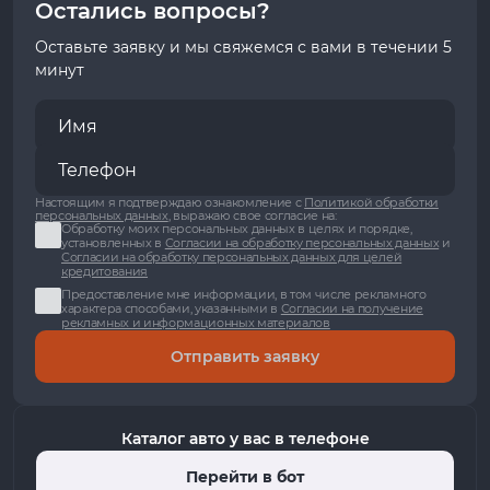
Остались вопросы?
Оставьте заявку и мы свяжемся с вами в течении 5
минут
Настоящим я подтверждаю ознакомление с
Политикой обработки
персональных данных
, выражаю свое согласие на:
Обработку моих персональных данных в целях и порядке,
установленных в
Согласии на обработку персональных данных
и
Согласии на обработку персональных данных для целей
кредитования
Предоставление мне информации, в том числе рекламного
характера способами, указанными в
Согласии на получение
рекламных и информационных материалов
Отправить заявку
Каталог авто у вас в телефоне
Перейти в бот