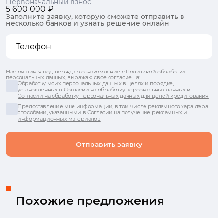
Первоначальный взнос
5 600 000 ₽
Заполните заявку, которую сможете отправить в
несколько банков и узнать решение онлайн
Настоящим я подтверждаю ознакомление с
Политикой обработки
персональных данных
, выражаю свое согласие на:
Обработку моих персональных данных в целях и порядке,
установленных в
Согласии на обработку персональных данных
и
Согласии на обработку персональных данных для целей кредитования
Предоставление мне информации, в том числе рекламного характера
способами, указанными в
Согласии на получение рекламных и
информационных материалов
Отправить заявку
Похожие предложения