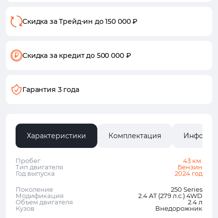
Скидка за Трейд-ин
до 150 000 ₽
Скидка за кредит
до 500 000 ₽
Гарантия 3 года
Характеристики
Комплектация
Информа
Пробег
43 км.
Тип двигателя
Бензин
Год выпуска
2024 год
Поколение
250 Series
Модификация
2.4 AT (279 л.с.) 4WD
Объем двигателя
2.4 л
Кузов
Внедорожник