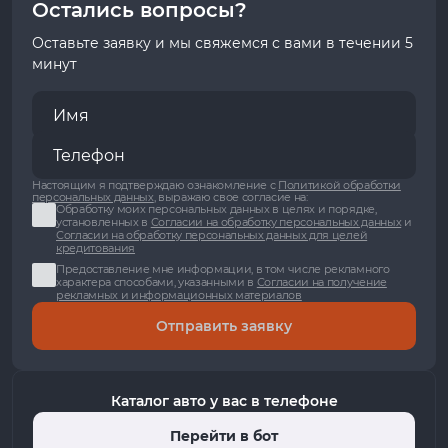
Остались вопросы?
Оставьте заявку и мы свяжемся с вами в течении 5
минут
Настоящим я подтверждаю ознакомление с
Политикой обработки
персональных данных
, выражаю свое согласие на:
Обработку моих персональных данных в целях и порядке,
установленных в
Согласии на обработку персональных данных
и
Согласии на обработку персональных данных для целей
кредитования
Предоставление мне информации, в том числе рекламного
характера способами, указанными в
Согласии на получение
рекламных и информационных материалов
Отправить заявку
Каталог авто у вас в телефоне
Перейти в бот