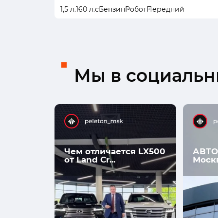
1,5 л.
160 л.с
Бензин
Робот
Передний
Мы в социальны
Чем отличается LX500
АВТО
от Land Cr...
Моск