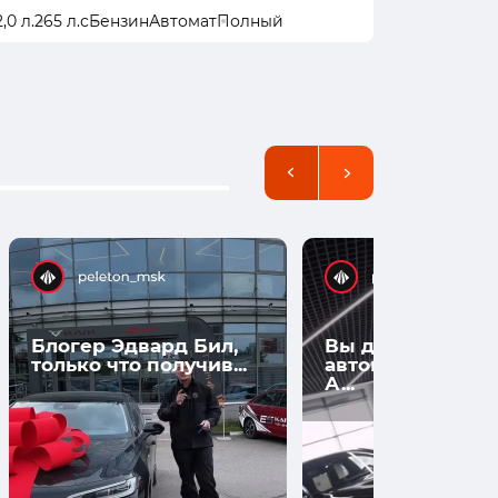
2,0 л.
265 л.с
Бензин
Автомат
Полный
1,5 л.
105 л
Блогер Эдвард Бил,
Вы думаете, что
только что получив...
автомобили нов
А...