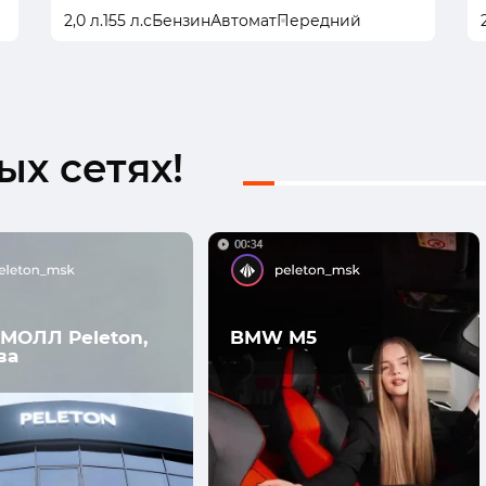
2,0 л.
155 л.с
Бензин
Автомат
Передний
х сетях!
МОЛЛ Peleton,
BMW M5
ва