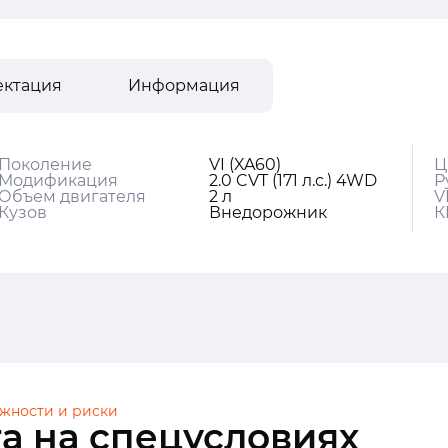
ектация
Информация
Поколение
VI (XA60)
Ц
Модификация
2.0 CVT (171 л.с.) 4WD
Р
Объем двигателя
2 л
V
Кузов
Внедорожник
К
жности и риски
а на спецусловиях