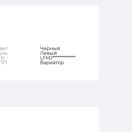
вет
Черный
уль
Левый
IN
LFMJ*************
ПП
Вариатор