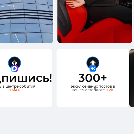
пишись!
300+
ь в центре событий!
эксклюзивных постов в
в MAX
нашем автоблоге
в VK