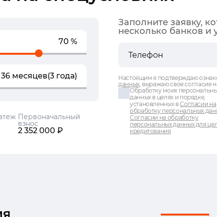
Заполните заявку, к
несколько банков и 
70 %
36 месяцев
(3 года)
Настоящим я подтверждаю ознак
данных
, выражаю свое согласие н
Обработку моих персональн
данных в целях и порядке,
установленных в
Согласии на
обработку персональных дан
атеж
Первоначальный
Согласии на обработку
взнос
персональных данных для це
2 352 000 ₽
кредитования
ия