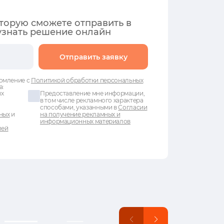
оторую сможете отправить в
узнать решение онлайн
Отправить заявку
омление с
Политикой обработки персональных
а:
ых
Предоставление мне информации,
в том числе рекламного характера
способами, указанными в
Согласии
ных
и
на получение рекламных и
информационных материалов
лей