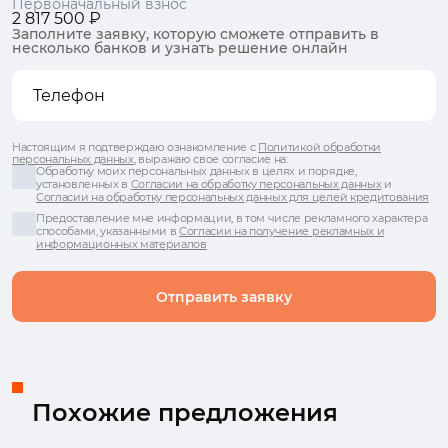
Первоначальный взнос
2 817 500 ₽
Заполните заявку, которую сможете отправить в
несколько банков и узнать решение онлайн
Настоящим я подтверждаю ознакомление с
Политикой обработки
персональных данных
, выражаю свое согласие на:
Обработку моих персональных данных в целях и порядке,
установленных в
Согласии на обработку персональных данных
и
Согласии на обработку персональных данных для целей кредитования
Предоставление мне информации, в том числе рекламного характера
способами, указанными в
Согласии на получение рекламных и
информационных материалов
Отправить заявку
Похожие предложения