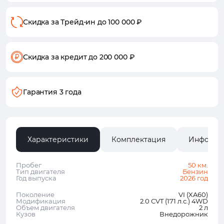
Скидка за Трейд-ин
до 100 000 ₽
Скидка за кредит
до 200 000 ₽
Гарантия 3 года
Характеристики
Комплектация
Информа
Пробег
50 км.
Тип двигателя
Бензин
Год выпуска
2026 год
Поколение
VI (XA60)
Модификация
2.0 CVT (171 л.с.) 4WD
Объем двигателя
2 л
Кузов
Внедорожник