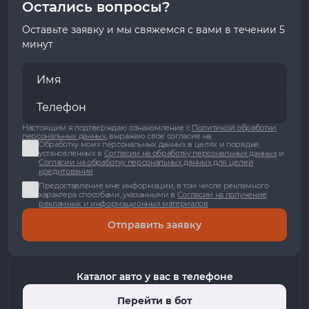
Остались вопросы?
Оставьте заявку и мы свяжемся с вами в течении 5
минут
Настоящим я подтверждаю ознакомление с
Политикой обработки
персональных данных
, выражаю свое согласие на:
Обработку моих персональных данных в целях и порядке,
установленных в
Согласии на обработку персональных данных
и
Согласии на обработку персональных данных для целей
кредитования
Предоставление мне информации, в том числе рекламного
характера способами, указанными в
Согласии на получение
рекламных и информационных материалов
Отправить заявку
Каталог авто у вас в телефоне
Перейти в бот