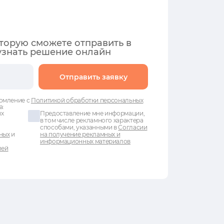
оторую сможете отправить в
узнать решение онлайн
Отправить заявку
омление с
Политикой обработки персональных
а:
ых
Предоставление мне информации,
в том числе рекламного характера
способами, указанными в
Согласии
ных
и
на получение рекламных и
информационных материалов
лей