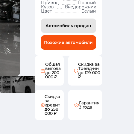
Привод
Полный
Кузов
Внедорожник
Цвет
Белый
Автомобиль продан
Похожие автомобили
Общая
Скидка за
выгода
Трейд-ин
до 200
до 129 000
000 ₽
₽
Скидка
за
Гарантия
кредит
3 года
до 258
000 ₽