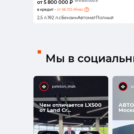
от 6 600 000 ₽
от 5 800 000 ₽
в кредит -
от 66 155 ₽/мес.
2,5 л.
192 л.с
Бензин
Автомат
Полный
Мы в социальны
Чем отличается LX500
АВТО
от Land Cr...
Моск