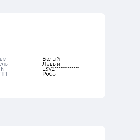
вет
Белый
уль
Левый
IN
LSV2*************
ПП
Робот