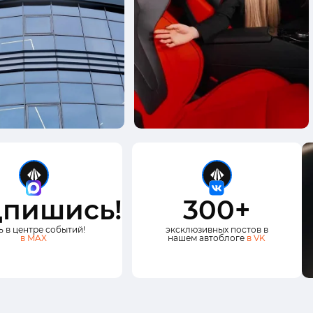
пишись!
300+
ь в центре событий!
эксклюзивных постов в
в MAX
нашем автоблоге
в VK