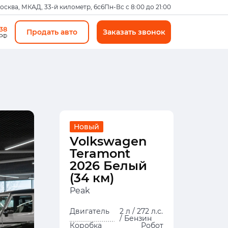
Москва, МКАД, 33-й километр, 6с6
Пн-Вс с 8:00 до 21:00
-38
Продать авто
Заказать звонок
 РФ
Новый
Volkswagen
Teramont
2026 Белый
(34 км)
Peak
Двигатель
2 л / 272 л.с.
/ Бензин
Коробка
Робот