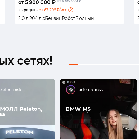
от 6 550 000 ₽
от 5 900 000 ₽
в кредит -
от 67 296 ₽/мес.
2,0 л.
204 л.с
Бензин
Робот
Полный
х сетях!
МОЛЛ Peleton,
BMW M5
ва