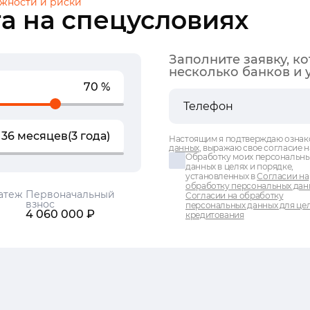
жности и риски
а на спецусловиях
Заполните заявку, к
несколько банков и 
70 %
36 месяцев
(3 года)
Настоящим я подтверждаю ознак
данных
, выражаю свое согласие н
Обработку моих персональн
данных в целях и порядке,
установленных в
Согласии на
обработку персональных дан
атеж
Первоначальный
Согласии на обработку
взнос
персональных данных для це
4 060 000 ₽
кредитования