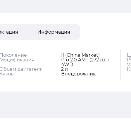
ектация
Информация
Поколение
II (China Market)
Ц
Модификация
Pro 2.0 AMT (272 л.с.)
Р
4WD
V
Объем двигателя
2 л
К
Кузов
Внедорожник