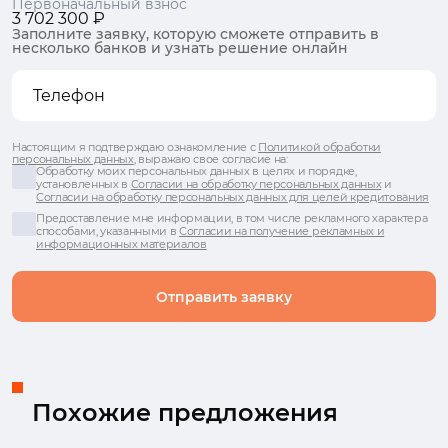
Первоначальный взнос
3 702 300 ₽
Заполните заявку, которую сможете отправить в
несколько банков и узнать решение онлайн
Настоящим я подтверждаю ознакомление с
Политикой обработки
персональных данных
, выражаю свое согласие на:
Обработку моих персональных данных в целях и порядке,
установленных в
Согласии на обработку персональных данных
и
Согласии на обработку персональных данных для целей кредитования
Предоставление мне информации, в том числе рекламного характера
способами, указанными в
Согласии на получение рекламных и
информационных материалов
Отправить заявку
Похожие предложения