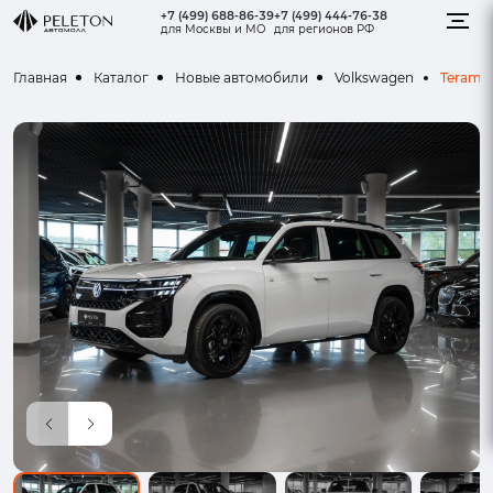
+7 (499) 688-86-39
+7 (499) 444-76-38
для Москвы и МО
для регионов РФ
Teramo
Главная
Каталог
Новые автомобили
Volkswagen