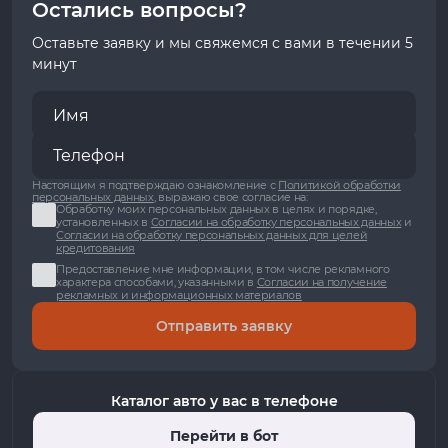
Остались вопросы?
Оставьте заявку и мы свяжемся с вами в течении 5
минут
Настоящим я подтверждаю ознакомление с
Политикой обработки
персональных данных
, выражаю свое согласие на:
Обработку моих персональных данных в целях и порядке,
установленных в
Согласии на обработку персональных данных
и
Согласии на обработку персональных данных для целей
кредитования
Предоставление мне информации, в том числе рекламного
характера способами, указанными в
Согласии на получение
рекламных и информационных материалов
Отправить заявку
Каталог авто у вас в телефоне
Перейти в бот