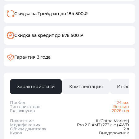
Скидка за Трейд-ин
до 184 500 ₽
Скидка за кредит
до 676 500 ₽
Гарантия 3 года
Характеристики
Комплектация
Информа
Пробег
24 км.
Тип двигателя
Бензин
Год выпуска
2026 год
Поколение
II (China Market)
Модификация
Pro 2.0 AMT (272 л.с.) 4WD
Объем двигателя
2 л
Кузов
Внедорожник