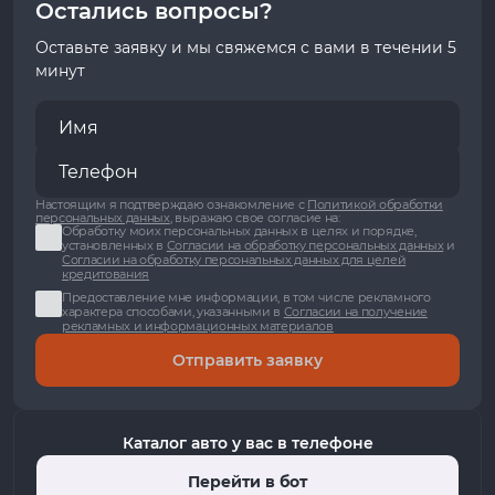
Остались вопросы?
Оставьте заявку и мы свяжемся с вами в течении 5
минут
Настоящим я подтверждаю ознакомление с
Политикой обработки
персональных данных
, выражаю свое согласие на:
Обработку моих персональных данных в целях и порядке,
установленных в
Согласии на обработку персональных данных
и
Согласии на обработку персональных данных для целей
кредитования
Предоставление мне информации, в том числе рекламного
характера способами, указанными в
Согласии на получение
рекламных и информационных материалов
Отправить заявку
Каталог авто у вас в телефоне
Перейти в бот