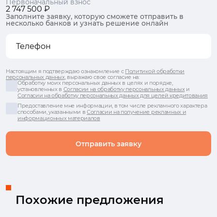
Первоначальный взнос
2 747 500 ₽
Заполните заявку, которую сможете отправить в
несколько банков и узнать решение онлайн
Настоящим я подтверждаю ознакомление с
Политикой обработки
персональных данных
, выражаю свое согласие на:
Обработку моих персональных данных в целях и порядке,
установленных в
Согласии на обработку персональных данных
и
Согласии на обработку персональных данных для целей кредитования
Предоставление мне информации, в том числе рекламного характера
способами, указанными в
Согласии на получение рекламных и
информационных материалов
Отправить заявку
Похожие предложения