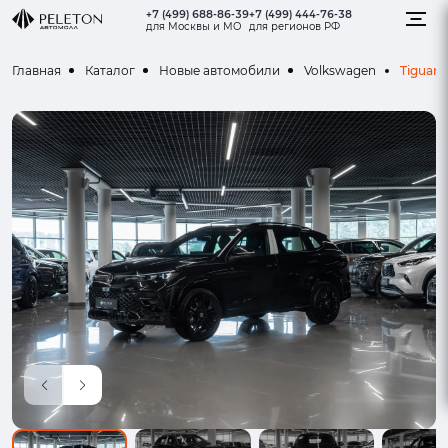
+7 (499) 688-86-39
+7 (499) 444-76-38
для Москвы и МО
для регионов РФ
Tiguan
Главная
Каталог
Новые автомобили
Volkswagen