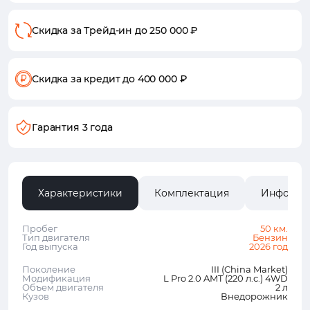
Скидка за Трейд-ин
до 250 000 ₽
Скидка за кредит
до 400 000 ₽
Гарантия 3 года
Характеристики
Комплектация
Информа
Пробег
50 км.
Тип двигателя
Бензин
Год выпуска
2026 год
Поколение
III (China Market)
Модификация
L Pro 2.0 AMT (220 л.с.) 4WD
Объем двигателя
2 л
Кузов
Внедорожник