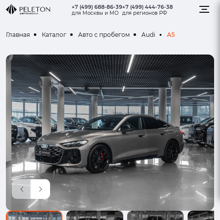
+7 (499) 688-86-39
+7 (499) 444-76-38
для Москвы и МО
для регионов РФ
A5
Главная
Каталог
Авто с пробегом
Audi