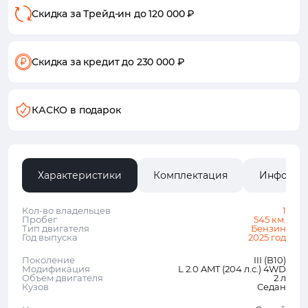
Скидка за Трейд-ин
до 120 000 ₽
Скидка за кредит
до 230 000 ₽
КАСКО в подарок
Характеристики
Комплектация
Информа
Кол-во владельцев
1
Пробег
545 км.
Тип двигателя
Бензин
Год выпуска
2025 год
Поколение
III (B10)
Модификация
L 2.0 AMT (204 л.с.) 4WD
Объем двигателя
2 л
Кузов
Седан