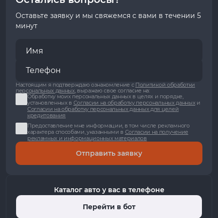
Оставьте заявку и мы свяжемся с вами в течении 5
минут
Настоящим я подтверждаю ознакомление с
Политикой обработки
персональных данных
, выражаю свое согласие на:
Обработку моих персональных данных в целях и порядке,
установленных в
Согласии на обработку персональных данных
и
Согласии на обработку персональных данных для целей
кредитования
Предоставление мне информации, в том числе рекламного
характера способами, указанными в
Согласии на получение
рекламных и информационных материалов
Отправить заявку
Каталог авто у вас в телефоне
Перейти в бот