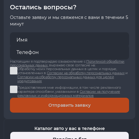
Остались вопросы?
Оставьте заявку и мы свяжемся с вами в течении 5
минут
Настоящим я подтверждаю ознакомление с
Политикой обработки
персональных данных
, выражаю свое согласие на:
Обработку моих персональных данных в целях и порядке,
установленных в
Согласии на обработку персональных данных
и
Согласии на обработку персональных данных для целей
кредитования
Предоставление мне информации, в том числе рекламного
характера способами, указанными в
Согласии на получение
рекламных и информационных материалов
Отправить заявку
Каталог авто у вас в телефоне