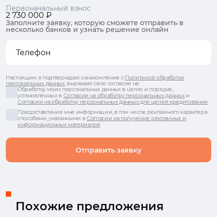
Первоначальный взнос
2 730 000 ₽
Заполните заявку, которую сможете отправить в
несколько банков и узнать решение онлайн
Настоящим я подтверждаю ознакомление с
Политикой обработки
персональных данных
, выражаю свое согласие на:
Обработку моих персональных данных в целях и порядке,
установленных в
Согласии на обработку персональных данных
и
Согласии на обработку персональных данных для целей кредитования
Предоставление мне информации, в том числе рекламного характера
способами, указанными в
Согласии на получение рекламных и
информационных материалов
Отправить заявку
Похожие предложения