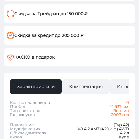
Скидка за Трейд-ин
до 150 000 ₽
Скидка за кредит
до 200 000 ₽
КАСКО в подарок
Характеристики
Комплектация
Информа
Кол-во владельцев
0
Пробег
41 637 км.
Тип двигателя
Бензин
Год выпуска
2007 год
Поколение
I (Typ 42)
Модификация
V8 4.2 AMT (420 л.с.) 4WD
Объем двигателя
4.2 л
Кузов
Купе