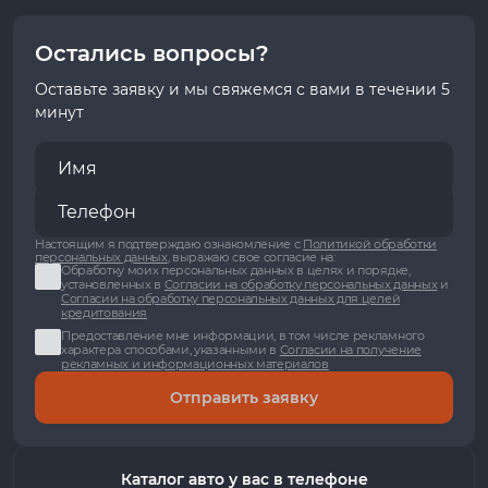
Остались вопросы?
Оставьте заявку и мы свяжемся с вами в течении 5
минут
Настоящим я подтверждаю ознакомление с
Политикой обработки
персональных данных
, выражаю свое согласие на:
Обработку моих персональных данных в целях и порядке,
установленных в
Согласии на обработку персональных данных
и
Согласии на обработку персональных данных для целей
кредитования
Предоставление мне информации, в том числе рекламного
характера способами, указанными в
Согласии на получение
рекламных и информационных материалов
Отправить заявку
Каталог авто у вас в телефоне