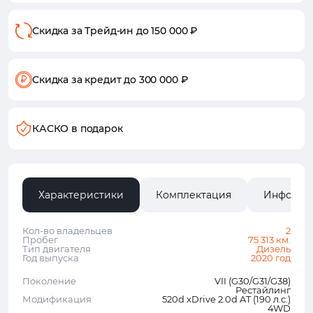
Скидка за Трейд-ин
до 150 000 ₽
Скидка за кредит
до 300 000 ₽
КАСКО в подарок
Характеристики
Комплектация
Информа
Кол-во владельцев
2
Пробег
75 313 км.
Тип двигателя
Дизель
Год выпуска
2020 год
Поколение
VII (G30/G31/G38)
Рестайлинг
Модификация
520d xDrive 2.0d AT (190 л.с.)
4WD