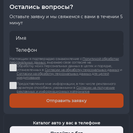
Остались вопросы?
Оставьте заявку и мы свяжемся с вами в течении 5
минут
Настоящим я подтверждаю ознакомление с
Политикой обработки
персональных данных
, выражаю свое согласие на:
Обработку моих персональных данных в целях и порядке,
установленных в
Согласии на обработку персональных данных
и
Согласии на обработку персональных данных для целей
кредитования
Предоставление мне информации, в том числе рекламного
характера способами, указанными в
Согласии на получение
рекламных и информационных материалов
Отправить заявку
Каталог авто у вас в телефоне