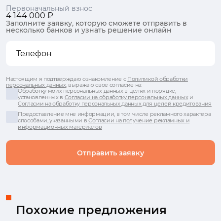
Первоначальный взнос
4 144 000 ₽
Заполните заявку, которую сможете отправить в
несколько банков и узнать решение онлайн
Настоящим я подтверждаю ознакомление с
Политикой обработки
персональных данных
, выражаю свое согласие на:
Обработку моих персональных данных в целях и порядке,
установленных в
Согласии на обработку персональных данных
и
Согласии на обработку персональных данных для целей кредитования
Предоставление мне информации, в том числе рекламного характера
способами, указанными в
Согласии на получение рекламных и
информационных материалов
Отправить заявку
Похожие предложения