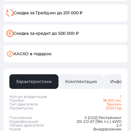
Скидка за Трейд-ин
до 201 000 ₽
Скидка за кредит
до 500 000 ₽
КАСКО в подарок
Характеристики
Комплектация
Информа
Кол-во владельцев
1
Пробег
36 610 км.
Тип двигателя
Бензин
Год выпуска
2023 год
Поколение
II (G02) Рестайлинг
Модификация
20i 2.0 AT (184 л.с.) 4WD
Объем двигателя
2 л
Кузов
Внедорожник