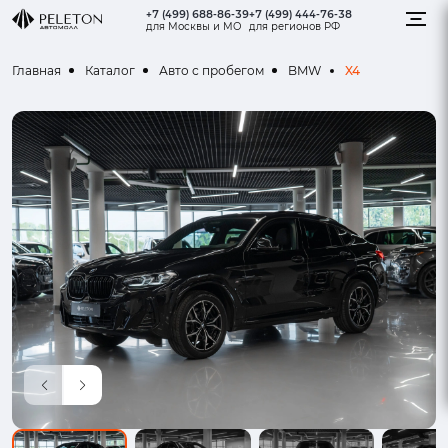
+7 (499) 688-86-39
+7 (499) 444-76-38
для Москвы и МО
для регионов РФ
X4
Главная
Каталог
Авто с пробегом
BMW