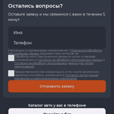
Остались вопросы?
Оставьте заявку и мы свяжемся с вами в течении 5
минут
Настоящим я подтверждаю ознакомление с
Политикой обработки
персональных данных
, выражаю свое согласие на:
Обработку моих персональных данных в целях и порядке,
установленных в
Согласии на обработку персональных данных
и
Согласии на обработку персональных данных для целей
кредитования
Предоставление мне информации, в том числе рекламного
характера способами, указанными в
Согласии на получение
рекламных и информационных материалов
Отправить заявку
Каталог авто у вас в телефоне