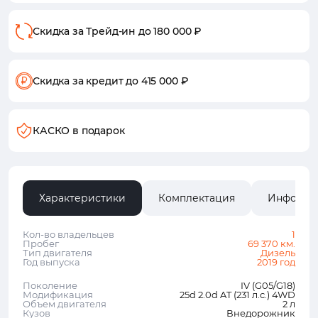
Скидка за Трейд-ин
до 180 000 ₽
Скидка за кредит
до 415 000 ₽
КАСКО в подарок
Характеристики
Комплектация
Информа
Кол-во владельцев
1
Пробег
69 370 км.
Тип двигателя
Дизель
Год выпуска
2019 год
Поколение
IV (G05/G18)
Модификация
25d 2.0d AT (231 л.с.) 4WD
Объем двигателя
2 л
Кузов
Внедорожник