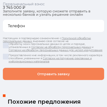
Первоначальный взнос
3 745 000 ₽
Заполните заявку, которую сможете отправить в
несколько банков и узнать решение онлайн
Настоящим я подтверждаю ознакомление с
Политикой обработки
персональных данных
, выражаю свое согласие на:
Обработку моих персональных данных в целях и порядке,
установленных в
Согласии на обработку персональных данных
и
Согласии на обработку персональных данных для целей кредитования
Предоставление мне информации, в том числе рекламного характера
способами, указанными в
Согласии на получение рекламных и
информационных материалов
Отправить заявку
Похожие предложения