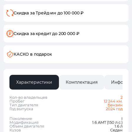
Скидка за Трейд-ин
до 100 000 ₽
Скидка за кредит
до 200 000 ₽
КАСКО в подарок
Характеристики
Комплектация
Информа
Кол-во владельцев
2
Пробег
12 244 км.
Тип двигателя
Бензин
Год выпуска
2024 год
Поколение
I
Модификация
1.6 AMT (150 л.с.)
Объем двигателя
1.6 л
Кузов
Седан