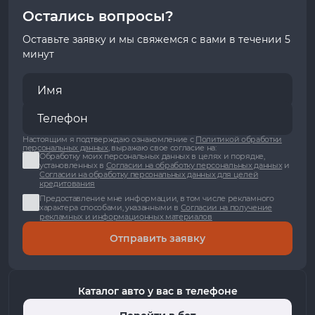
Остались вопросы?
Оставьте заявку и мы свяжемся с вами в течении 5
минут
Настоящим я подтверждаю ознакомление с
Политикой обработки
персональных данных
, выражаю свое согласие на:
Обработку моих персональных данных в целях и порядке,
установленных в
Согласии на обработку персональных данных
и
Согласии на обработку персональных данных для целей
кредитования
Предоставление мне информации, в том числе рекламного
характера способами, указанными в
Согласии на получение
рекламных и информационных материалов
Отправить заявку
Каталог авто у вас в телефоне