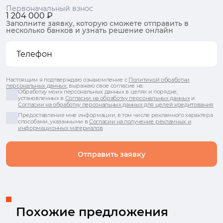
Первоначальный взнос
1 204 000 ₽
Заполните заявку, которую сможете отправить в
несколько банков и узнать решение онлайн
Настоящим я подтверждаю ознакомление с
Политикой обработки
персональных данных
, выражаю свое согласие на:
Обработку моих персональных данных в целях и порядке,
установленных в
Согласии на обработку персональных данных
и
Согласии на обработку персональных данных для целей кредитования
Предоставление мне информации, в том числе рекламного характера
способами, указанными в
Согласии на получение рекламных и
информационных материалов
Отправить заявку
Похожие предложения