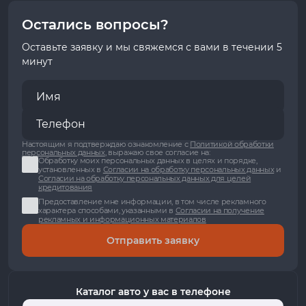
Остались вопросы?
Оставьте заявку и мы свяжемся с вами в течении 5
минут
Настоящим я подтверждаю ознакомление с
Политикой обработки
персональных данных
, выражаю свое согласие на:
Обработку моих персональных данных в целях и порядке,
установленных в
Согласии на обработку персональных данных
и
Согласии на обработку персональных данных для целей
кредитования
Предоставление мне информации, в том числе рекламного
характера способами, указанными в
Согласии на получение
рекламных и информационных материалов
Отправить заявку
Каталог авто у вас в телефоне