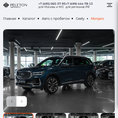
+7 (495) 065-37-95
+7 (499) 444-78-13
для Москвы и МО
для регионов РФ
Monjaro
Главная
Каталог
Авто с пробегом
Geely