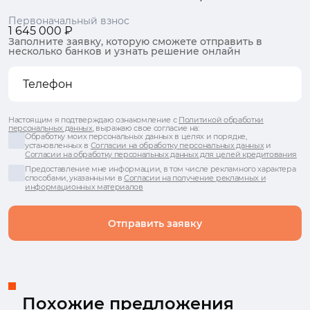
Первоначальный взнос
1 645 000 ₽
Заполните заявку, которую сможете отправить в
несколько банков и узнать решение онлайн
Настоящим я подтверждаю ознакомление с
Политикой обработки
персональных данных
, выражаю свое согласие на:
Обработку моих персональных данных в целях и порядке,
установленных в
Согласии на обработку персональных данных
и
Согласии на обработку персональных данных для целей кредитования
Предоставление мне информации, в том числе рекламного характера
способами, указанными в
Согласии на получение рекламных и
информационных материалов
Отправить заявку
Похожие предложения