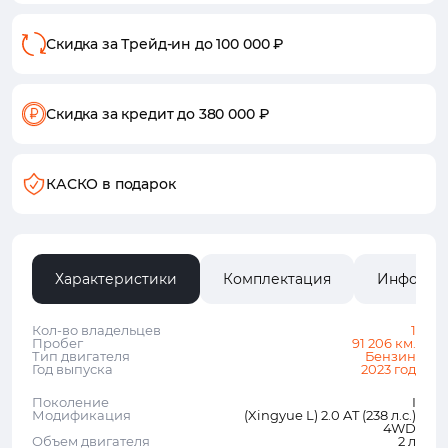
Скидка за Трейд-ин
до 100 000 ₽
Скидка за кредит
до 380 000 ₽
КАСКО в подарок
Характеристики
Комплектация
Информа
Кол-во владельцев
1
Пробег
91 206 км.
Тип двигателя
Бензин
Год выпуска
2023 год
Поколение
I
Модификация
(Xingyue L) 2.0 AT (238 л.с.)
4WD
Объем двигателя
2 л