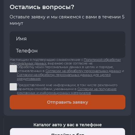
Остались вопросы?
Оставьте заявку и мы свяжемся с вами в течении 5
минут
Настоящим я подтверждаю ознакомление с
Политикой обработки
персональных данных
, выражаю свое согласие на:
Обработку моих персональных данных в целях и порядке,
установленных в
Согласии на обработку персональных данных
и
Согласии на обработку персональных данных для целей
кредитования
Предоставление мне информации, в том числе рекламного
характера способами, указанными в
Согласии на получение
рекламных и информационных материалов
Отправить заявку
Каталог авто у вас в телефоне