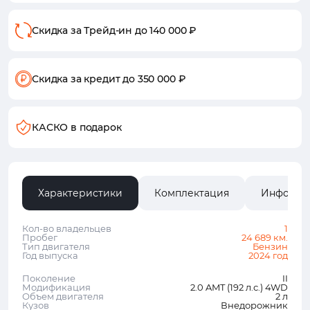
Скидка за Трейд-ин
до 140 000 ₽
Скидка за кредит
до 350 000 ₽
КАСКО в подарок
Характеристики
Комплектация
Информа
Кол-во владельцев
1
Пробег
24 689 км.
Тип двигателя
Бензин
Год выпуска
2024 год
Поколение
II
Модификация
2.0 AMT (192 л.с.) 4WD
Объем двигателя
2 л
Кузов
Внедорожник