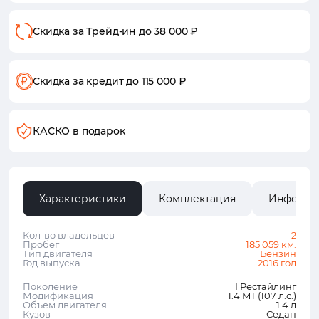
Скидка за Трейд-ин
до 38 000 ₽
Скидка за кредит
до 115 000 ₽
КАСКО в подарок
Характеристики
Комплектация
Информа
Кол-во владельцев
2
Пробег
185 059 км.
Тип двигателя
Бензин
Год выпуска
2016 год
Поколение
I Рестайлинг
Модификация
1.4 MT (107 л.с.)
Объем двигателя
1.4 л
Кузов
Седан