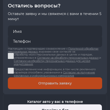
Остались вопросы?
Оставьте заявку и мы свяжемся с вами в течении 5
минут
Настоящим я подтверждаю ознакомление с
Политикой обработки
персональных данных
, выражаю свое согласие на:
Обработку моих персональных данных в целях и порядке,
установленных в
Согласии на обработку персональных данных
и
Согласии на обработку персональных данных для целей
кредитования
Предоставление мне информации, в том числе рекламного
характера способами, указанными в
Согласии на получение
рекламных и информационных материалов
Отправить заявку
Каталог авто у вас в телефоне