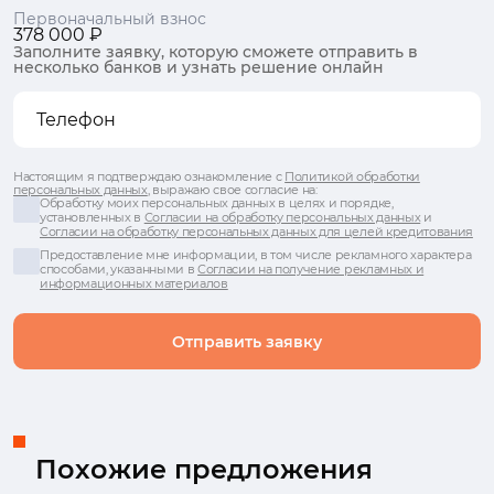
Первоначальный взнос
378 000 ₽
Заполните заявку, которую сможете отправить в
несколько банков и узнать решение онлайн
Настоящим я подтверждаю ознакомление с
Политикой обработки
персональных данных
, выражаю свое согласие на:
Обработку моих персональных данных в целях и порядке,
установленных в
Согласии на обработку персональных данных
и
Согласии на обработку персональных данных для целей кредитования
Предоставление мне информации, в том числе рекламного характера
способами, указанными в
Согласии на получение рекламных и
информационных материалов
Отправить заявку
Похожие предложения