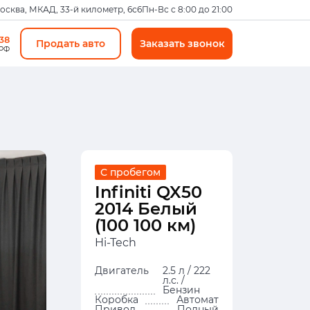
Москва, МКАД, 33-й километр, 6с6
Пн-Вс с 8:00 до 21:00
-38
Продать авто
Заказать звонок
 РФ
С пробегом
Infiniti QX50
2014 Белый
(100 100 км)
Hi-Tech
Двигатель
2.5 л / 222
л.с. /
Бензин
Коробка
Автомат
Привод
Полный