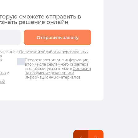
оторую сможете отправить в
узнать решение онлайн
Отправить заявку
омление с
Политикой обработки персональных
а:
ых
Предоставление мне информации,
в том числе рекламного характера
способами, указанными в
Согласии
ных
и
на получение рекламных и
информационных материалов
лей