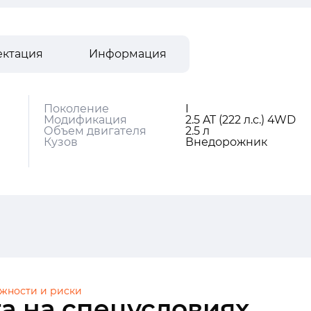
ектация
Информация
Поколение
I
Модификация
2.5 AT (222 л.с.) 4WD
Объем двигателя
2.5 л
Кузов
Внедорожник
жности и риски
а на спецусловиях