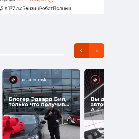
,5 л.
177 л.с
Бензин
Робот
Полный
2,0 л.
148 л
Блогер Эдвард Бил,
Вы думаете, что
только что получив...
автомобили нов
А...