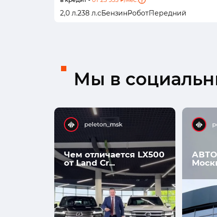
2,0 л.
238 л.с
Бензин
Робот
Передний
Мы в социальны
Чем отличается LX500
АВТО
от Land Cr...
Моск