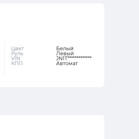
Цвет
Белый
Руль
Левый
VIN
JN1T*************
КПП
Автомат