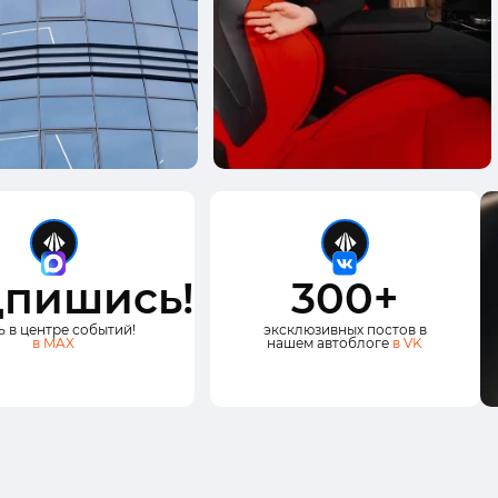
пишись!
300+
ь в центре событий!
эксклюзивных постов в
в MAX
нашем автоблоге
в VK