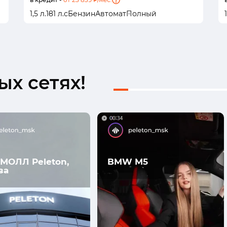
1,5 л.
181 л.с
Бензин
Автомат
Полный
1
х сетях!
МОЛЛ Peleton,
BMW M5
ва