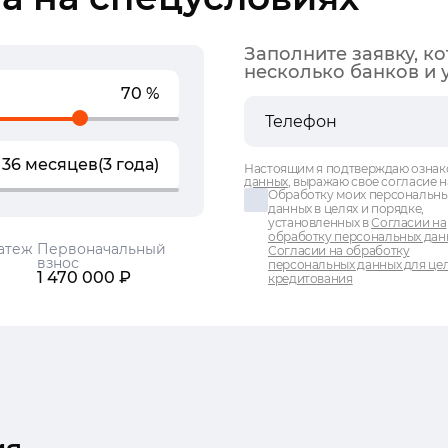
Заполните заявку, к
несколько банков и 
70 %
36 месяцев
(3 года)
Настоящим я подтверждаю ознак
данных
, выражаю свое согласие н
Обработку моих персональн
данных в целях и порядке,
установленных в
Согласии на
обработку персональных дан
атеж
Первоначальный
Согласии на обработку
взнос
персональных данных для це
1 470 000 ₽
кредитования