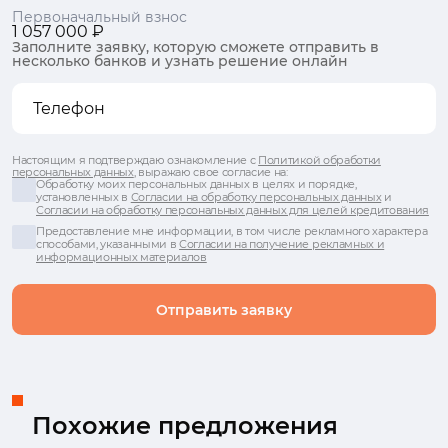
Первоначальный взнос
1 057 000 ₽
Заполните заявку, которую сможете отправить в
несколько банков и узнать решение онлайн
Настоящим я подтверждаю ознакомление с
Политикой обработки
персональных данных
, выражаю свое согласие на:
Обработку моих персональных данных в целях и порядке,
установленных в
Согласии на обработку персональных данных
и
Согласии на обработку персональных данных для целей кредитования
Предоставление мне информации, в том числе рекламного характера
способами, указанными в
Согласии на получение рекламных и
информационных материалов
Отправить заявку
Похожие предложения