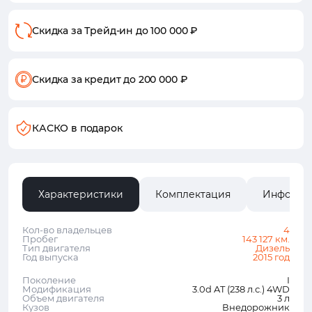
Скидка за Трейд-ин
до 100 000 ₽
Скидка за кредит
до 200 000 ₽
КАСКО в подарок
Характеристики
Комплектация
Информа
Кол-во владельцев
4
Пробег
143 127 км.
Тип двигателя
Дизель
Год выпуска
2015 год
Поколение
I
Модификация
3.0d AT (238 л.с.) 4WD
Объем двигателя
3 л
Кузов
Внедорожник