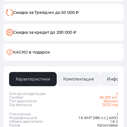
Скидка за Трейд-ин
до 50 000 ₽
Скидка за кредит
до 200 000 ₽
КАСКО в подарок
Характеристики
Комплектация
Информа
Кол-во владельцев
2
Пробег
26 330 км.
Тип двигателя
Бензин
Год выпуска
2023 год
Поколение
I
Модификация
1.6 AMT (186 л.с.) 4WD
Объем двигателя
1.6 л
Кузов
Кроссовер