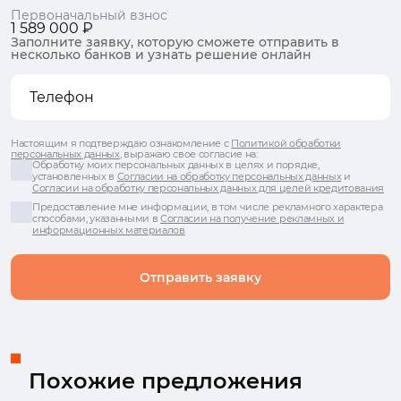
Первоначальный взнос
1 589 000 ₽
Заполните заявку, которую сможете отправить в
несколько банков и узнать решение онлайн
Настоящим я подтверждаю ознакомление с
Политикой обработки
персональных данных
, выражаю свое согласие на:
Обработку моих персональных данных в целях и порядке,
установленных в
Согласии на обработку персональных данных
и
Согласии на обработку персональных данных для целей кредитования
Предоставление мне информации, в том числе рекламного характера
способами, указанными в
Согласии на получение рекламных и
информационных материалов
Отправить заявку
Похожие предложения