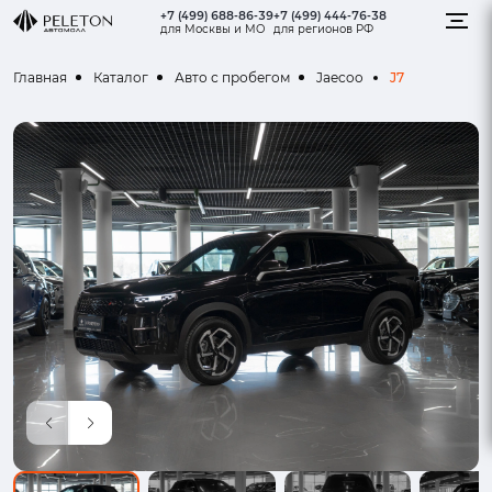
+7 (499) 688-86-39
+7 (499) 444-76-38
для Москвы и МО
для регионов РФ
J7
Главная
Каталог
Авто с пробегом
Jaecoo