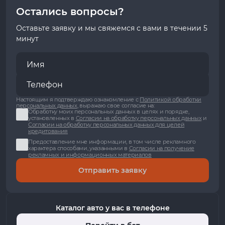
Остались вопросы?
Оставьте заявку и мы свяжемся с вами в течении 5
минут
Настоящим я подтверждаю ознакомление с
Политикой обработки
персональных данных
, выражаю свое согласие на:
Обработку моих персональных данных в целях и порядке,
установленных в
Согласии на обработку персональных данных
и
Согласии на обработку персональных данных для целей
кредитования
Предоставление мне информации, в том числе рекламного
характера способами, указанными в
Согласии на получение
рекламных и информационных материалов
Отправить заявку
Каталог авто у вас в телефоне