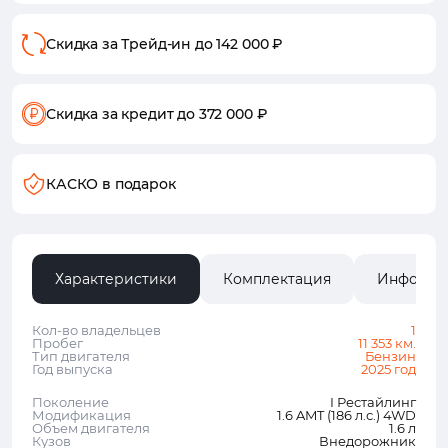
Скидка за Трейд-ин
до 142 000 ₽
Скидка за кредит
до 372 000 ₽
КАСКО в подарок
Характеристики
Комплектация
Информа
Кол-во владельцев
1
Пробег
11 353 км.
Тип двигателя
Бензин
Год выпуска
2025 год
Поколение
I Рестайлинг
Модификация
1.6 AMT (186 л.с.) 4WD
Объем двигателя
1.6 л
Кузов
Внедорожник