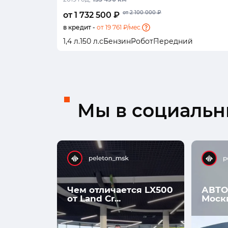
от 2 100 000 ₽
от 1 732 500 ₽
в кредит -
от 19 761 ₽/мес.
1,4 л.
150 л.с
Бензин
Робот
Передний
Мы в социальны
Чем отличается LX500
АВТО
от Land Cr...
Моск