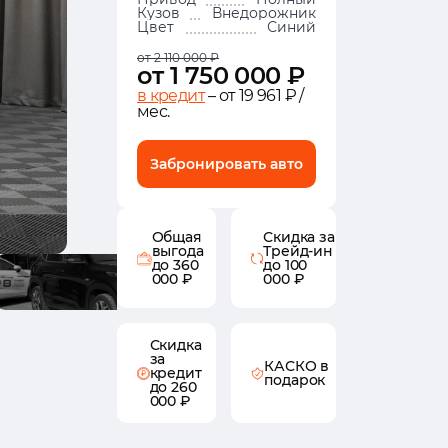
Кузов
Внедорожник
Цвет
Синий
от 2 110 000 ₽
от 1 750 000 ₽
в кредит
– от 19 961 ₽ /
мес.
Забронировать авто
Общая
Скидка за
выгода
Трейд-ин
до 360
до 100
000 ₽
000 ₽
Скидка
за
КАСКО в
кредит
подарок
до 260
000 ₽