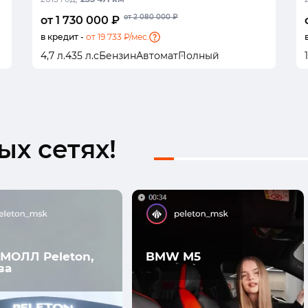
от 2 080 000 ₽
от 1 730 000 ₽
в кредит -
от 19 733 ₽/мес.
4,7 л.
435 л.с
Бензин
Автомат
Полный
х сетях!
МОЛЛ Peleton,
BMW M5
ва