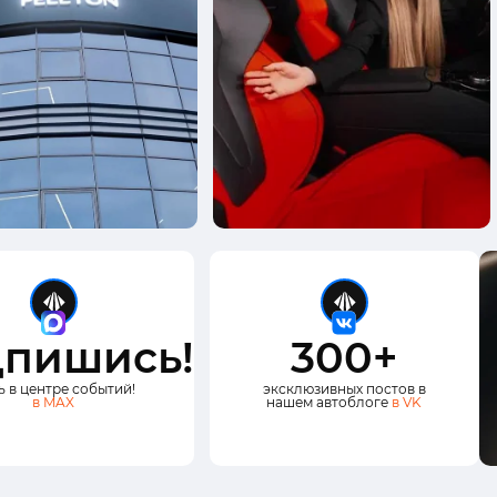
пишись!
300+
ь в центре событий!
эксклюзивных постов в
в MAX
нашем автоблоге
в VK