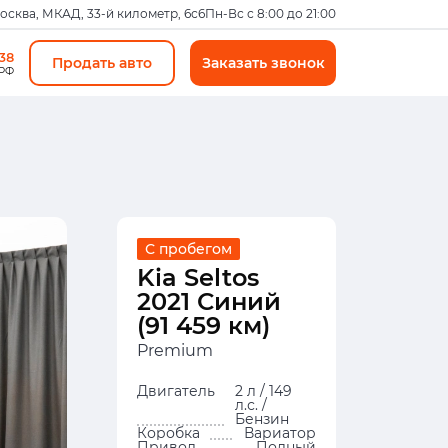
Москва, МКАД, 33-й километр, 6с6
Пн-Вс с 8:00 до 21:00
-38
Продать авто
Заказать звонок
 РФ
С пробегом
Kia Seltos
2021 Синий
(91 459 км)
Premium
Двигатель
2 л / 149
л.с. /
Бензин
Коробка
Вариатор
Привод
Полный