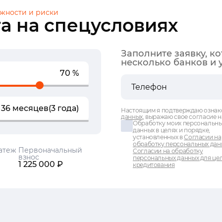
жности и риски
а на спецусловиях
Заполните заявку, к
несколько банков и 
70 %
36 месяцев
(3 года)
Настоящим я подтверждаю ознак
данных
, выражаю свое согласие н
Обработку моих персональн
данных в целях и порядке,
установленных в
Согласии на
обработку персональных дан
атеж
Первоначальный
Согласии на обработку
взнос
персональных данных для це
1 225 000 ₽
кредитования