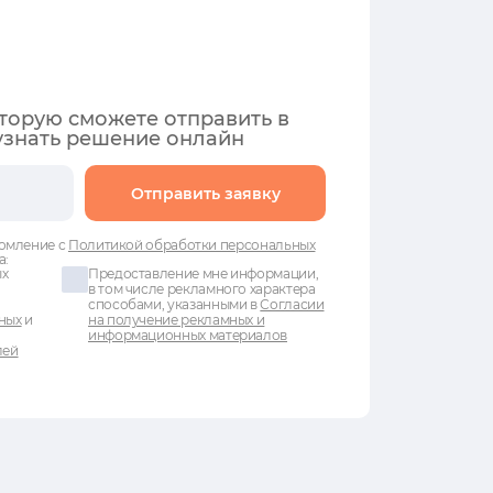
оторую сможете отправить в
узнать решение онлайн
Отправить заявку
омление с
Политикой обработки персональных
а:
ых
Предоставление мне информации,
в том числе рекламного характера
способами, указанными в
Согласии
ных
и
на получение рекламных и
информационных материалов
лей