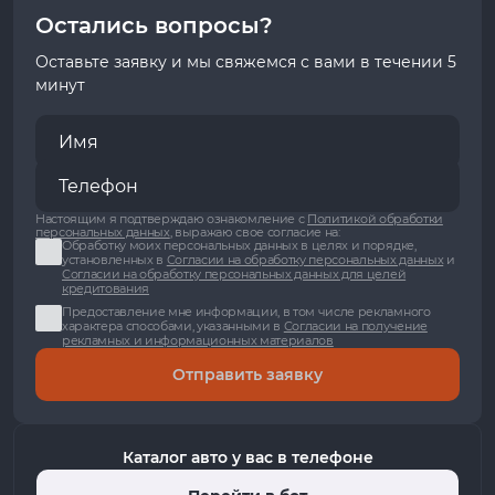
Остались вопросы?
Оставьте заявку и мы свяжемся с вами в течении 5
минут
Настоящим я подтверждаю ознакомление с
Политикой обработки
персональных данных
, выражаю свое согласие на:
Обработку моих персональных данных в целях и порядке,
установленных в
Согласии на обработку персональных данных
и
Согласии на обработку персональных данных для целей
кредитования
Предоставление мне информации, в том числе рекламного
характера способами, указанными в
Согласии на получение
рекламных и информационных материалов
Отправить заявку
Каталог авто у вас в телефоне