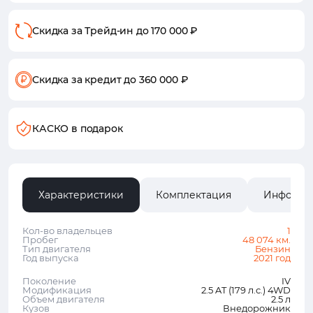
Скидка за Трейд-ин
до 170 000 ₽
Скидка за кредит
до 360 000 ₽
КАСКО в подарок
Характеристики
Комплектация
Информа
Кол-во владельцев
1
Пробег
48 074 км.
Тип двигателя
Бензин
Год выпуска
2021 год
Поколение
IV
Модификация
2.5 AT (179 л.с.) 4WD
Объем двигателя
2.5 л
Кузов
Внедорожник