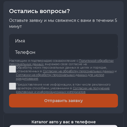
Остались вопросы?
Оставьте заявку и мы свяжемся с вами в течении 5
минут
Настоящим я подтверждаю ознакомление с
Политикой обработки
персональных данных
, выражаю свое согласие на:
Обработку моих персональных данных в целях и порядке,
установленных в
Согласии на обработку персональных данных
и
Согласии на обработку персональных данных для целей
кредитования
Предоставление мне информации, в том числе рекламного
характера способами, указанными в
Согласии на получение
рекламных и информационных материалов
Отправить заявку
Каталог авто у вас в телефоне