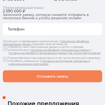
Первоначальный взнос
2 590 000 ₽
Заполните заявку, которую сможете отправить в
несколько банков и узнать решение онлайн
Настоящим я подтверждаю ознакомление с
Политикой обработки
персональных данных
, выражаю свое согласие на:
Обработку моих персональных данных в целях и порядке,
установленных в
Согласии на обработку персональных данных
и
Согласии на обработку персональных данных для целей кредитования
Предоставление мне информации, в том числе рекламного характера
способами, указанными в
Согласии на получение рекламных и
информационных материалов
Отправить заявку
Похожие предложения