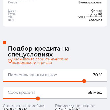
Кузов
Внедорожник
Цвет
Синий
Руль
Левый
VIN
SALE*************
КПП
Автомат
Подбор кредита на
спецусловиях
Оценивайте свои финансовые
возможности и риски
Первоначальный взнос
70 %
Срок кредита
36 мес.
Стоимость автомобиля
Ежемесячный платеж
3 700 000 ₽
42 910 ₽/мес.