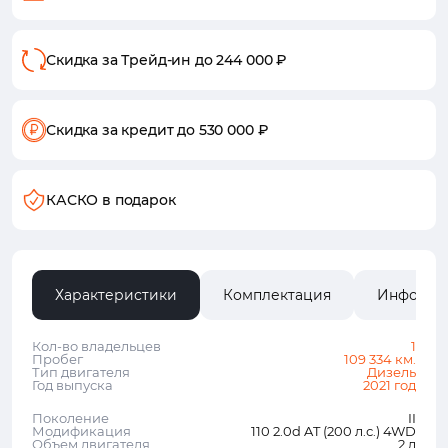
Скидка за Трейд-ин
до 244 000 ₽
Скидка за кредит
до 530 000 ₽
КАСКО в подарок
Характеристики
Комплектация
Информа
Кол-во владельцев
1
Пробег
109 334 км.
Тип двигателя
Дизель
Год выпуска
2021 год
Поколение
II
Модификация
110 2.0d AT (200 л.с.) 4WD
Объем двигателя
2 л