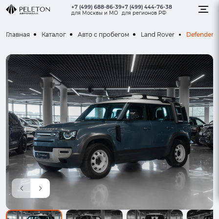
+7 (499) 688-86-39
+7 (499) 444-76-38
для Москвы и МО
для регионов РФ
Defender
Главная
Каталог
Авто с пробегом
Land Rover