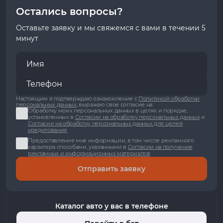
Остались вопросы?
Оставьте заявку и мы свяжемся с вами в течении 5
минут
Настоящим я подтверждаю ознакомление с
Политикой обработки
персональных данных
, выражаю свое согласие на:
Обработку моих персональных данных в целях и порядке,
установленных в
Согласии на обработку персональных данных
и
Согласии на обработку персональных данных для целей
кредитования
Предоставление мне информации, в том числе рекламного
характера способами, указанными в
Согласии на получение
рекламных и информационных материалов
Отправить заявку
Каталог авто у вас в телефоне