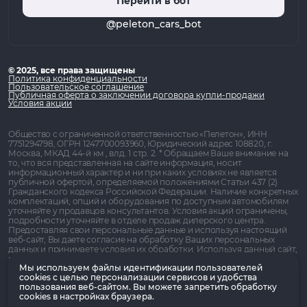
Перейти в бот
@peleton_cars_bot
© 2025, все права защищены
Политика конфиденциальности
Пользовательское соглашение
Публичная оферта о заключении договора купли-продажи
Условия акции
Общество с ограниченной ответственностью «Пелетон», ИНН
7751294798, ОГРН 1247700093960, Юридический адрес 108820, г.
Москва, МКАД 44-й км , влд. 1 стр. 2. * Обращаем Ваше внимание на
то, что вся представленная на сайте информация, носит
информационный характер и ни при каких условиях не является
публичной офертой, определяемой положениями Статьи 437 (2)
Гражданского кодекса Российской Федерации. Наличие конкретных
комплектаций, опций и оборудования по доступным автомобилям
уточняйте у продавцов консультантов. Условия акций ограничены,
подробности уточняйте в отделе продаж дилерского центра.
Предоставляя свои персональные данные и используя настоящий
веб-сайт, Вы даете согласие на обработку Ваших персональных
данных и принимаете условия их обработки. Используя данный сайт,
вы даете согласие на использование файлов cookie, помогающих
Мы используем файлы идентификации пользователей
нам сделать его удобнее для вас
cookies с целью персонализации сервисов и удобства
1
Гос. субсидия предоставляется физическим и юридическим лицам.
пользования веб-сайтом. Вы можете запретить обработку
Для физ. лиц в форме особых условий кредитования, для юр. лиц в
cookies в настройках браузера.
Показать ещё