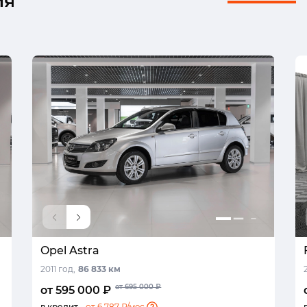
ия
Opel Astra
2011 год,
86 833 км
от 695 000 ₽
от 595 000 ₽
в кредит -
от 6 787 ₽/мес.