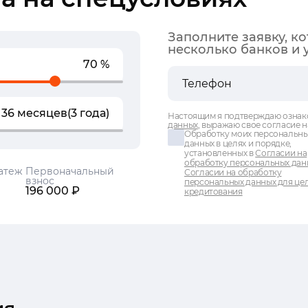
Заполните заявку, к
несколько банков и 
70 %
36 месяцев
(3 года)
Настоящим я подтверждаю ознак
данных
, выражаю свое согласие н
Обработку моих персональн
данных в целях и порядке,
установленных в
Согласии на
обработку персональных дан
атеж
Первоначальный
Согласии на обработку
взнос
персональных данных для це
196 000 ₽
кредитования