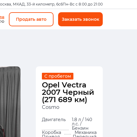
Москва, МКАД, 33-й километр, 6с6
Пн-Вс с 8:00 до 21:00
-38
Продать авто
Заказать звонок
 РФ
С пробегом
Opel Vectra
2007 Черный
(271 689 км)
Cosmo
Двигатель
1.8 л / 140
л.с. /
Бензин
Коробка
Механика
Привод
Передний