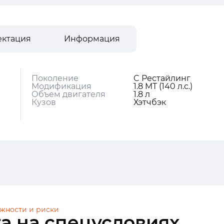
ектация
Информация
Поколение
C Рестайлинг
Модификация
1.8 MT (140 л.с.)
Объем двигателя
1.8 л
Кузов
Хэтчбэк
жности и риски
а на спецусловиях