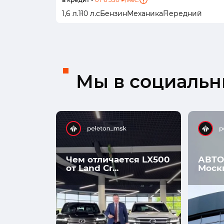
1,6 л.
110 л.с
Бензин
Механика
Передний
Мы в социальны
Чем отличается LX500
АВТО
от Land Cr...
Моск