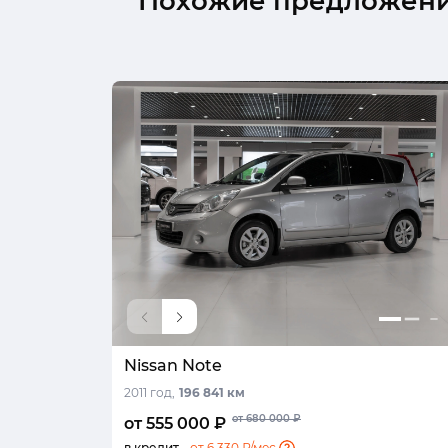
Похожие предложен
Nissan Note
2011 год,
196 841 км
от 680 000 ₽
от 555 000 ₽
в кредит -
от 6 330 ₽/мес.