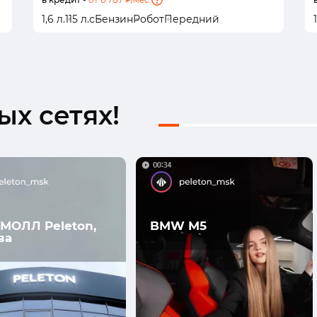
1,6 л.
115 л.с
Бензин
Робот
Передний
х сетях!
МОЛЛ Peleton,
BMW M5
ва