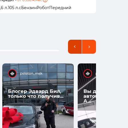
1,6 л.
105 л.с
Бензин
Робот
Передний
1,6 л.
122 л
Блогер Эдвард Бил,
Вы думаете, что
только что получив...
автомобили нов
А...