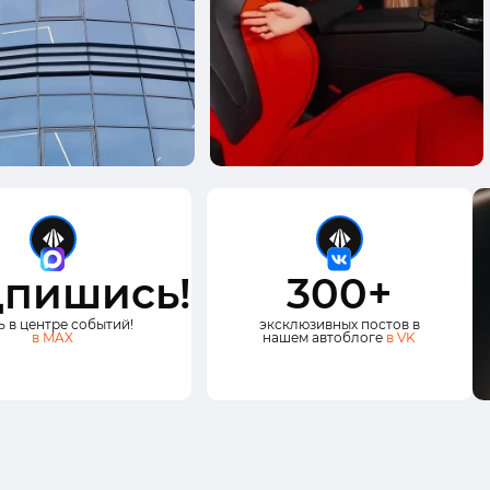
пишись!
300+
ь в центре событий!
эксклюзивных постов в
в MAX
нашем автоблоге
в VK