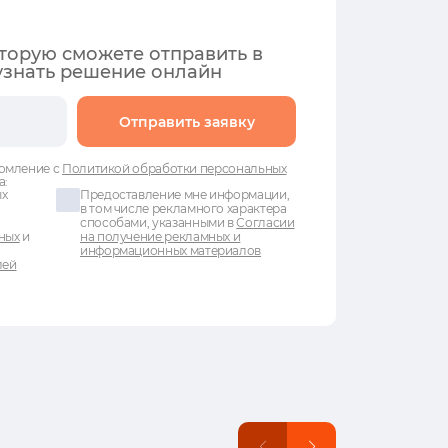
оторую сможете отправить в
узнать решение онлайн
Отправить заявку
омление с
Политикой обработки персональных
а:
ых
Предоставление мне информации,
в том числе рекламного характера
способами, указанными в
Согласии
ных
и
на получение рекламных и
информационных материалов
лей