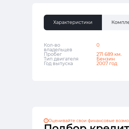
Характеристики
Компл
Кол-во
0
владельцев
Пробег
271 689 км.
Тип двигателя
Бензин
Год выпуска
2007 год
Оценивайте свои финансовые
возмо
Подбор кредит