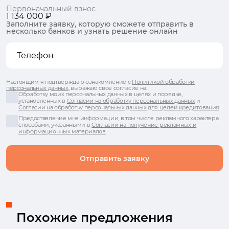
Первоначальный взнос
1 134 000 ₽
Заполните заявку, которую сможете отправить в
несколько банков и узнать решение онлайн
Настоящим я подтверждаю ознакомление с
Политикой обработки
персональных данных
, выражаю свое согласие на:
Обработку моих персональных данных в целях и порядке,
установленных в
Согласии на обработку персональных данных
и
Согласии на обработку персональных данных для целей кредитования
Предоставление мне информации, в том числе рекламного характера
способами, указанными в
Согласии на получение рекламных и
информационных материалов
Отправить заявку
Похожие предложения