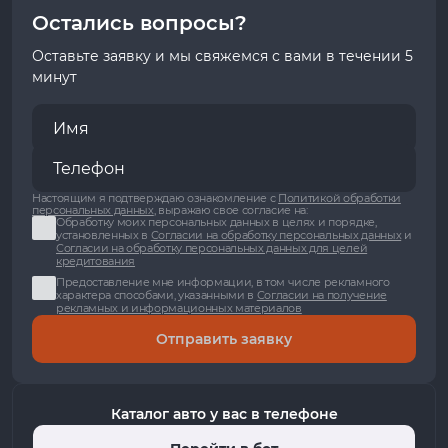
Остались вопросы?
Оставьте заявку и мы свяжемся с вами в течении 5
минут
Настоящим я подтверждаю ознакомление с
Политикой обработки
персональных данных
, выражаю свое согласие на:
Обработку моих персональных данных в целях и порядке,
установленных в
Согласии на обработку персональных данных
и
Согласии на обработку персональных данных для целей
кредитования
Предоставление мне информации, в том числе рекламного
характера способами, указанными в
Согласии на получение
рекламных и информационных материалов
Отправить заявку
Каталог авто у вас в телефоне