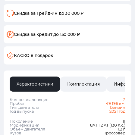
Скидка за Трейд-ин
до 30 000 ₽
Скидка за кредит
до 150 000 ₽
КАСКО в подарок
Характеристики
Комплектация
Информа
Кол-во владельцев
2
Пробег
49 196 км.
Тип двигателя
Бензин
Год выпуска
2021 год
Поколение
II
Модификация
8AT 1.2 AT (130 л.с.)
Объем двигателя
1.2 л
Кузов
Кроссовер