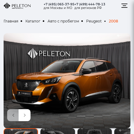
+7 (495) 065-37-95
+7 (499) 444-78-13
для Москвы и МО
для регионов РФ
2008
Главная
Каталог
Авто с пробегом
Peugeot