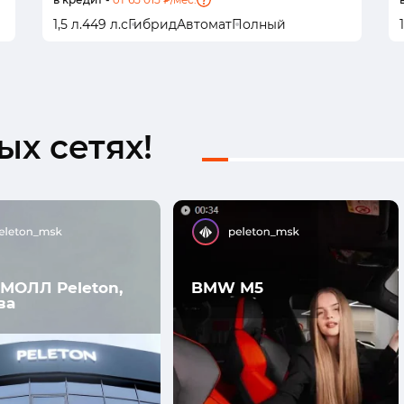
1,5 л.
449 л.с
Гибрид
Автомат
Полный
1
х сетях!
МОЛЛ Peleton,
BMW M5
ва