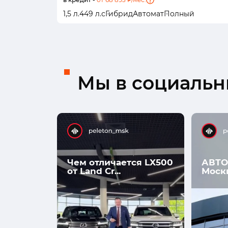
1,5 л.
449 л.с
Гибрид
Автомат
Полный
Мы в социальны
Чем отличается LX500
АВТО
от Land Cr...
Моск