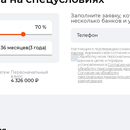
Заполните заявку, к
несколько банков и 
70 %
36 месяцев
(3 года)
Настоящим я подтверждаю ознак
данных
, выражаю свое согласие н
Обработку моих персональн
данных в целях и порядке,
установленных в
Согласии на
обработку персональных дан
атеж
Первоначальный
Согласии на обработку
взнос
персональных данных для це
4 326 000 ₽
кредитования