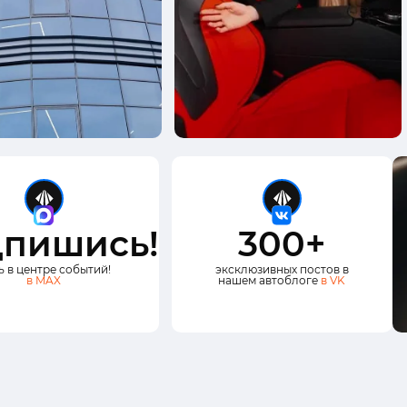
пишись!
300+
ь в центре событий!
эксклюзивных постов в
в MAX
нашем автоблоге
в VK