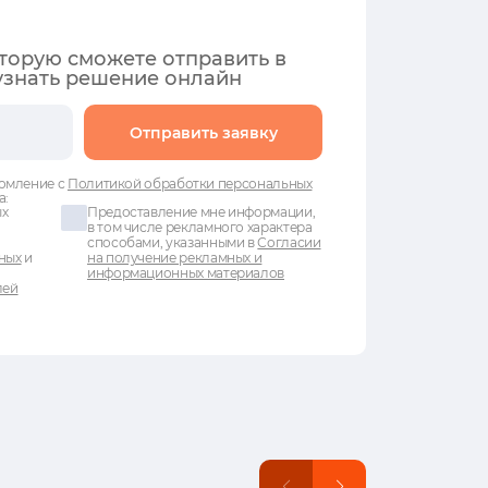
оторую сможете отправить в
узнать решение онлайн
Отправить заявку
омление с
Политикой обработки персональных
а:
ых
Предоставление мне информации,
в том числе рекламного характера
способами, указанными в
Согласии
ных
и
на получение рекламных и
информационных материалов
лей