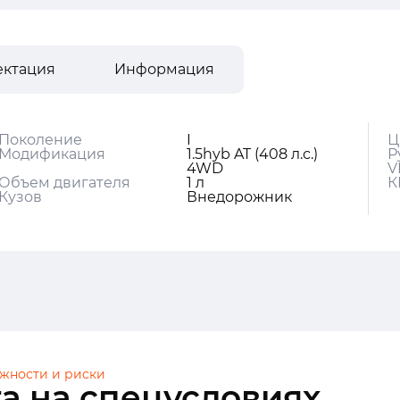
ектация
Информация
Поколение
I
Ц
Модификация
1.5hyb AT (408 л.с.)
Р
4WD
V
Объем двигателя
1 л
К
Кузов
Внедорожник
жности и риски
а на спецусловиях