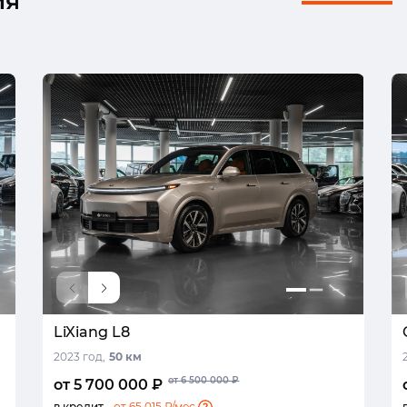
ия
LiXiang L8
2023 год,
50 км
от 6 500 000 ₽
от 5 700 000 ₽
в кредит -
от 65 015 ₽/мес.