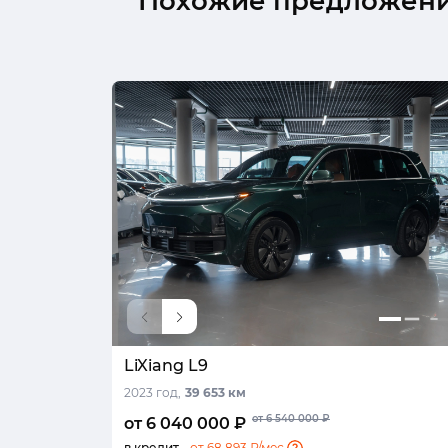
Похожие предложен
LiXiang L9
2023 год,
39 653 км
от 6 540 000 ₽
от 6 040 000 ₽
в кредит -
от 68 893 ₽/мес.