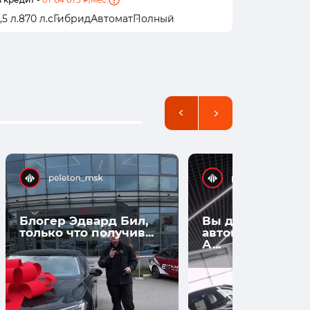
,5 л.
870 л.с
Гибрид
Автомат
Полный
1,5 л.
870 л
Блогер Эдвард Бил,
Вы думаете, что
только что получив...
автомобили нов
А...