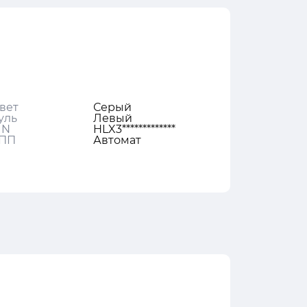
вет
Серый
уль
Левый
IN
HLX3*************
ПП
Автомат