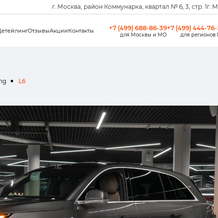
г. Москва, район Коммунарка, квартал № 6, 3, стр. 1
г. 
+7 (499) 688-86-39
+7 (499) 444-76
Детейлинг
Отзывы
Акции
Контакты
для Москвы и МО
для регионов
ang
L6