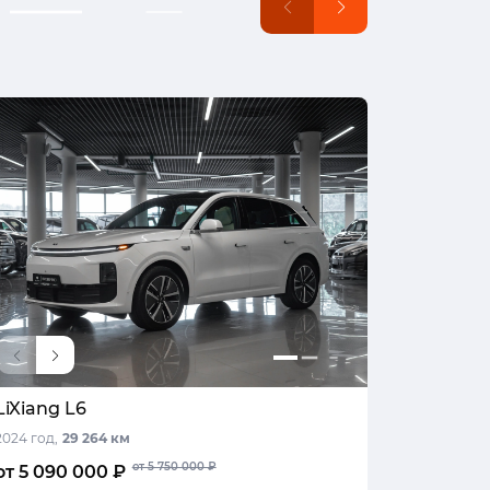
LiXiang L6
LiXiang 
2024 год,
29 264 км
2024 год,
4
от 5 750 000 ₽
от 5 090 000 ₽
от 5 250