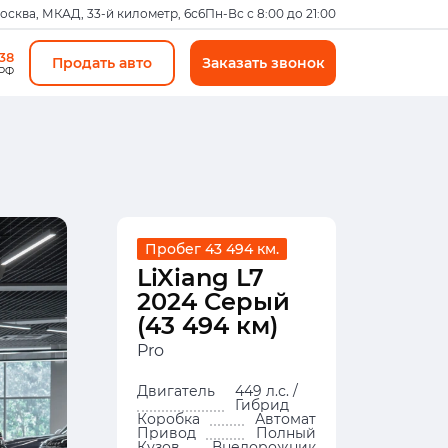
Москва, МКАД, 33-й километр, 6с6
Пн-Вс с 8:00 до 21:00
-38
Продать авто
Заказать звонок
 РФ
Пробег 43 494 км.
LiXiang L7
2024 Серый
(43 494 км)
Pro
Двигатель
449 л.с. /
Гибрид
Коробка
Автомат
Привод
Полный
Кузов
Внедорожник