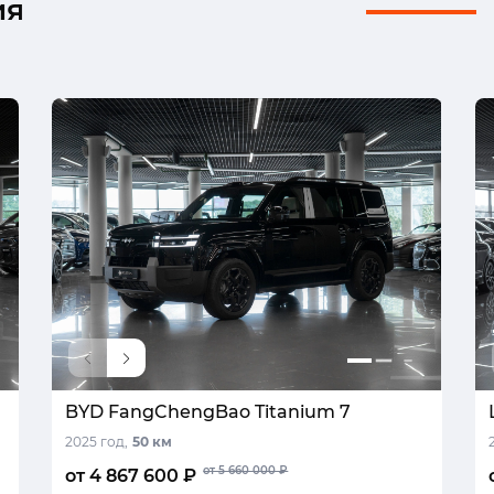
ия
BYD FangChengBao Titanium 7
2025 год,
50 км
от 5 660 000 ₽
от 4 867 600 ₽