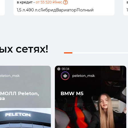
в кредит -
от 55 520 ₽/мес.
1,5 л.
490 л.с
Гибрид
Вариатор
Полный
1
х сетях!
МОЛЛ Peleton,
BMW M5
ва