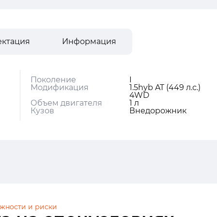
ектация
Информация
Поколение
I
Модификация
1.5hyb AT (449 л.с.)
4WD
Объем двигателя
1 л
Кузов
Внедорожник
жности и риски