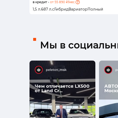
в кредит -
от 55 890 ₽/мес.
1,5 л.
687 л.с
Гибрид
Вариатор
Полный
Мы в социальны
Чем отличается LX500
АВТО
от Land Cr...
Моск