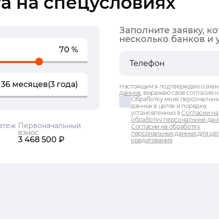
а на спецусловиях
Заполните заявку, к
несколько банков и 
70 %
36 месяцев
(3 года)
Настоящим я подтверждаю ознак
данных
, выражаю свое согласие н
Обработку моих персональн
данных в целях и порядке,
установленных в
Согласии на
обработку персональных дан
атеж
Первоначальный
Согласии на обработку
взнос
персональных данных для це
3 468 500 ₽
кредитования