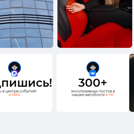
пишись!
300+
ь в центре событий!
эксклюзивных постов в
в MAX
нашем автоблоге
в VK