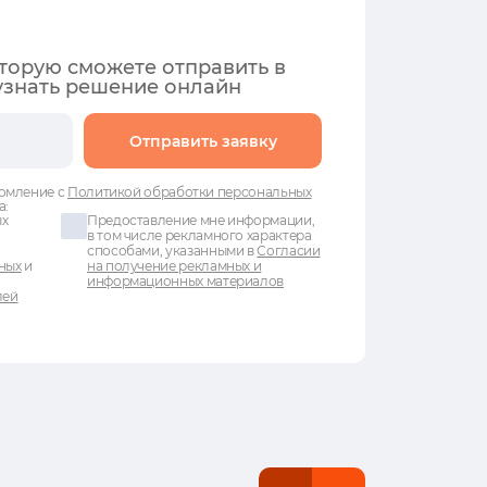
оторую сможете отправить в
узнать решение онлайн
Отправить заявку
омление с
Политикой обработки персональных
а:
ых
Предоставление мне информации,
в том числе рекламного характера
способами, указанными в
Согласии
ных
и
на получение рекламных и
информационных материалов
лей