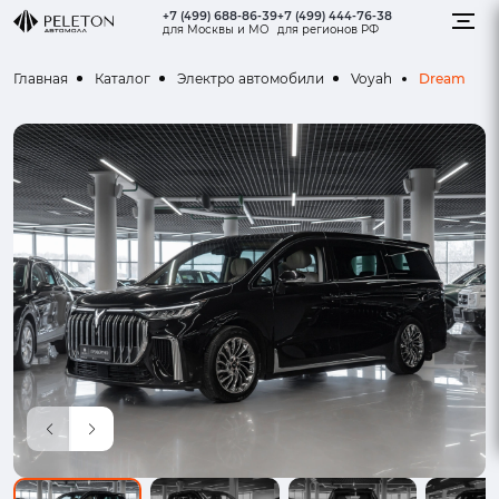
+7 (499) 688-86-39
+7 (499) 444-76-38
для Москвы и МО
для регионов РФ
Dream
Главная
Каталог
Электро автомобили
Voyah