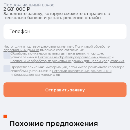
Первоначальный взнос
2 681 000 ₽
Заполните заявку, которую сможете отправить в
несколько банков и узнать решение онлайн
Настоящим я подтверждаю ознакомление с
Политикой обработки
персональных данных
, выражаю свое согласие на:
Обработку моих персональных данных в целях и порядке,
установленных в
Согласии на обработку персональных данных
и
Согласии на обработку персональных данных для целей кредитования
Предоставление мне информации, в том числе рекламного характера
способами, указанными в
Согласии на получение рекламных и
информационных материалов
Отправить заявку
Похожие предложения