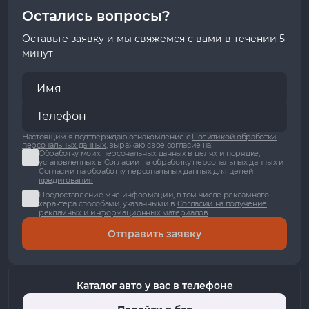
Остались вопросы?
Оставьте заявку и мы свяжемся с вами в течении 5
минут
Настоящим я подтверждаю ознакомление с
Политикой обработки
персональных данных
, выражаю свое согласие на:
Обработку моих персональных данных в целях и порядке,
установленных в
Согласии на обработку персональных данных
и
Согласии на обработку персональных данных для целей
кредитования
Предоставление мне информации, в том числе рекламного
характера способами, указанными в
Согласии на получение
рекламных и информационных материалов
Отправить заявку
Каталог авто у вас в телефоне