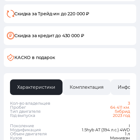
Скидка за Трейд-ин
до 220 000 ₽
Скидка за кредит
до 430 000 ₽
КАСКО в подарок
Характеристики
Комплектация
Информа
Кол-во владельцев
3
Пробег
64 411 км.
Тип двигателя
Гибрид
Год выпуска
2023 год
Поколение
I
Модификация
1.5hyb AT (394 л.с.) 4WD
Объем двигателя
1 л
Кузов
Минивэн