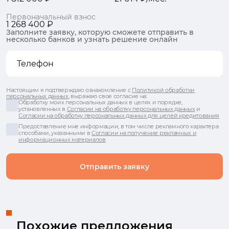
Первоначальный взнос
1 268 400 ₽
Заполните заявку, которую сможете отправить в
несколько банков и узнать решение онлайн
Настоящим я подтверждаю ознакомление с
Политикой обработки
персональных данных
, выражаю свое согласие на:
Обработку моих персональных данных в целях и порядке,
установленных в
Согласии на обработку персональных данных
и
Согласии на обработку персональных данных для целей кредитования
Предоставление мне информации, в том числе рекламного характера
способами, указанными в
Согласии на получение рекламных и
информационных материалов
Отправить заявку
Похожие предложения