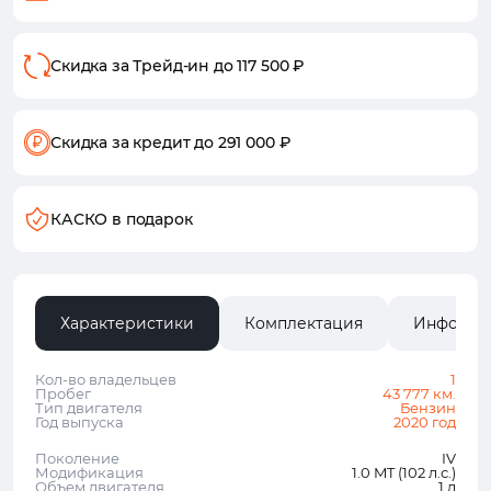
Скидка за Трейд-ин
до 117 500 ₽
Скидка за кредит
до 291 000 ₽
КАСКО в подарок
Характеристики
Комплектация
Информа
Кол-во владельцев
1
Пробег
43 777 км.
Тип двигателя
Бензин
Год выпуска
2020 год
Поколение
IV
Модификация
1.0 MT (102 л.с.)
Объем двигателя
1 л