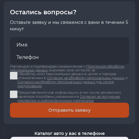
Остались вопросы?
Оставьте заявку и мы свяжемся с вами в течении 5
минут
Настоящим я подтверждаю ознакомление с
Политикой обработки
персональных данных
, выражаю свое согласие на:
Обработку моих персональных данных в целях и порядке,
установленных в
Согласии на обработку персональных данных
и
Согласии на обработку персональных данных для целей
кредитования
Предоставление мне информации, в том числе рекламного
характера способами, указанными в
Согласии на получение
рекламных и информационных материалов
Отправить заявку
Каталог авто у вас в телефоне