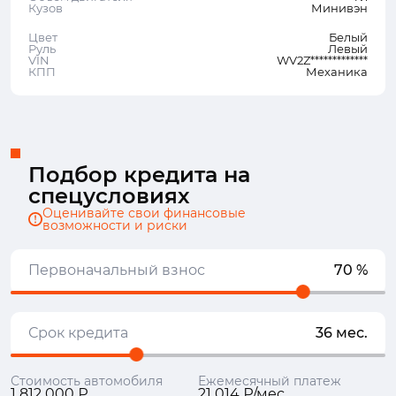
Кузов
Минивэн
Цвет
Белый
Руль
Левый
VIN
WV2Z*************
КПП
Механика
Подбор кредита на
спецусловиях
Оценивайте свои финансовые
возможности и риски
Первоначальный взнос
70 %
Срок кредита
36 мес.
Стоимость автомобиля
Ежемесячный платеж
1 812 000 ₽
21 014 ₽/мес.