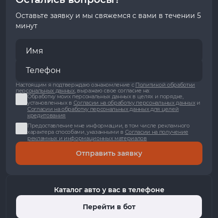
Оставьте заявку и мы свяжемся с вами в течении 5
минут
Настоящим я подтверждаю ознакомление с
Политикой обработки
персональных данных
, выражаю свое согласие на:
Обработку моих персональных данных в целях и порядке,
установленных в
Согласии на обработку персональных данных
и
Согласии на обработку персональных данных для целей
кредитования
Предоставление мне информации, в том числе рекламного
характера способами, указанными в
Согласии на получение
рекламных и информационных материалов
Отправить заявку
Каталог авто у вас в телефоне
Перейти в бот