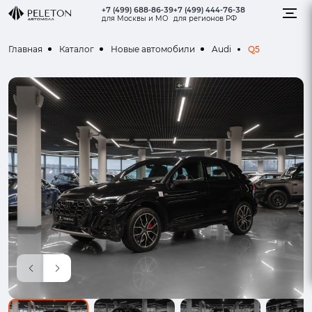
+7 (499) 688-86-39
+7 (499) 444-76-38
для Москвы и МО
для регионов РФ
Q5
Главная
Каталог
Новые автомобили
Audi