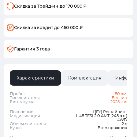
Скидка за Трейд-ин
до 170 000 ₽
Скидка за кредит
до 460 000 ₽
Гарантия 3 года
Характеристики
Комплектация
Информа
Пробег
50 км.
Тип двигателя
Бензин
Год выпуска
2025 год
Поколение
II (FY) Рестайлинг
Модификация
L 45 TFSI 2.0 AMT (245 л.с.)
4WD
Объем двигателя
2 л
Кузов
Внедорожник