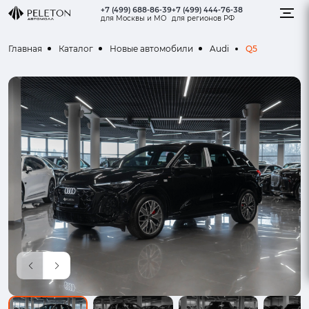
+7 (499) 688-86-39
+7 (499) 444-76-38
для Москвы и МО
для регионов РФ
Q5
Главная
Каталог
Новые автомобили
Audi