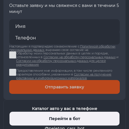
Оставьте заявку и мы свяжемся с вами в течении 5
минут
Настоящим я подтверждаю ознакомление с
Политикой обработки
персональных данных
, выражаю свое согласие на:
Обработку моих персональных данных в целях и порядке,
установленных в
Согласии на обработку персональных данных
и
Согласии на обработку персональных данных для целей
кредитования
Предоставление мне информации, в том числе рекламного
характера способами, указанными в
Согласии на получение
рекламных и информационных материалов
Отправить заявку
Каталог авто у вас в телефоне
Перейти в бот
@peleton_cars_bot