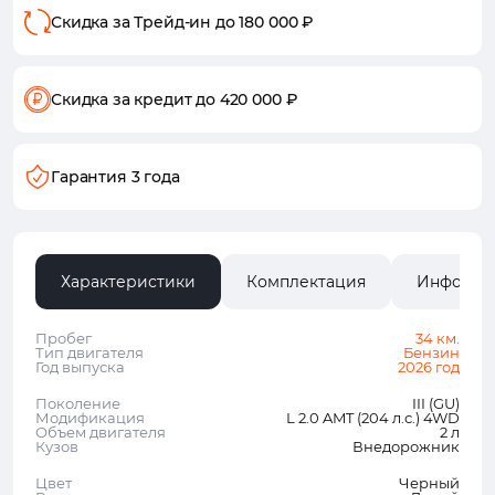
Скидка за Трейд-ин
до 180 000 ₽
Скидка за кредит
до 420 000 ₽
Гарантия 3 года
Характеристики
Комплектация
Информа
Пробег
34 км.
Тип двигателя
Бензин
Год выпуска
2026 год
Поколение
III (GU)
Модификация
L 2.0 AMT (204 л.с.) 4WD
Объем двигателя
2 л
Кузов
Внедорожник
Цвет
Черный