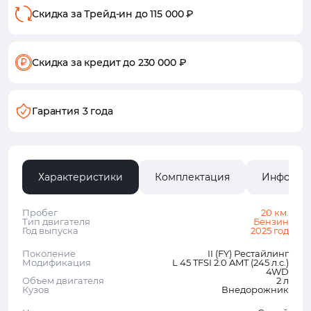
Скидка за Трейд-ин
до 115 000 ₽
Скидка за кредит
до 230 000 ₽
Гарантия 3 года
Характеристики
Комплектация
Информа
Пробег
20 км.
Тип двигателя
Бензин
Год выпуска
2025 год
Поколение
II (FY) Рестайлинг
Модификация
L 45 TFSI 2.0 AMT (245 л.с.)
4WD
Объем двигателя
2 л
Кузов
Внедорожник