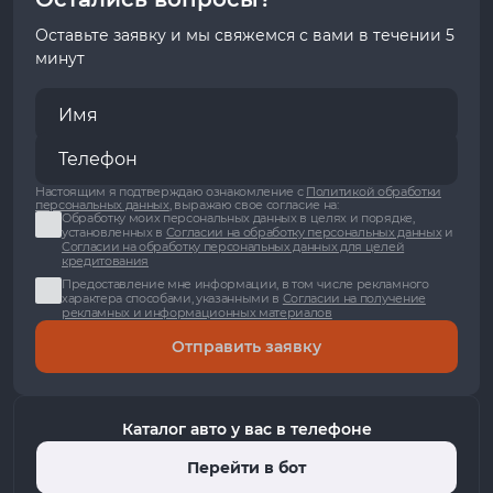
Оставьте заявку и мы свяжемся с вами в течении 5
минут
Настоящим я подтверждаю ознакомление с
Политикой обработки
персональных данных
, выражаю свое согласие на:
Обработку моих персональных данных в целях и порядке,
установленных в
Согласии на обработку персональных данных
и
Согласии на обработку персональных данных для целей
кредитования
Предоставление мне информации, в том числе рекламного
характера способами, указанными в
Согласии на получение
рекламных и информационных материалов
Отправить заявку
Каталог авто у вас в телефоне
Перейти в бот