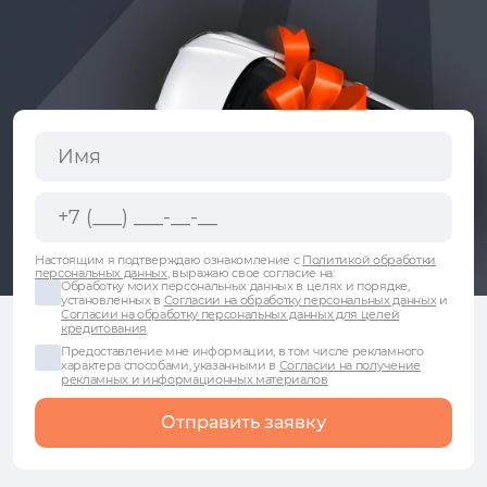
Настоящим я подтверждаю ознакомление с
Политикой обработки
персональных данных
, выражаю свое согласие на:
Обработку моих персональных данных в целях и порядке,
установленных в
Согласии на обработку персональных данных
и
Согласии на обработку персональных данных для целей
кредитования
Предоставление мне информации, в том числе рекламного
характера способами, указанными в
Согласии на получение
рекламных и информационных материалов
Отправить заявку