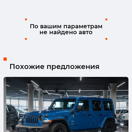
Kia
Land Rover
Lexus
Mazda
Mercedes-Benz
MINI
Mitsubishi
Nissan
Ram
Skoda
Solaris
Suzuki
По вашим параметрам
не найдено авто
TENET
Toyota
Volkswagen
Volvo
Похожие предложения