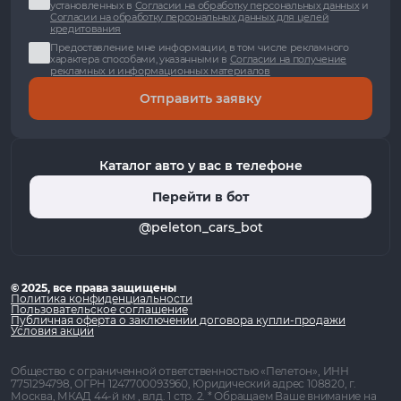
установленных в
Согласии на обработку персональных данных
и
Согласии на обработку персональных данных для целей
кредитования
Предоставление мне информации, в том числе рекламного
характера способами, указанными в
Согласии на получение
рекламных и информационных материалов
Отправить заявку
Каталог авто у вас в телефоне
Перейти в бот
@peleton_cars_bot
© 2025, все права защищены
Политика конфиденциальности
Пользовательское соглашение
Публичная оферта о заключении договора купли-продажи
Условия акции
Общество с ограниченной ответственностью «Пелетон», ИНН
7751294798, ОГРН 1247700093960, Юридический адрес 108820, г.
Москва, МКАД 44-й км , влд. 1 стр. 2. * Обращаем Ваше внимание на