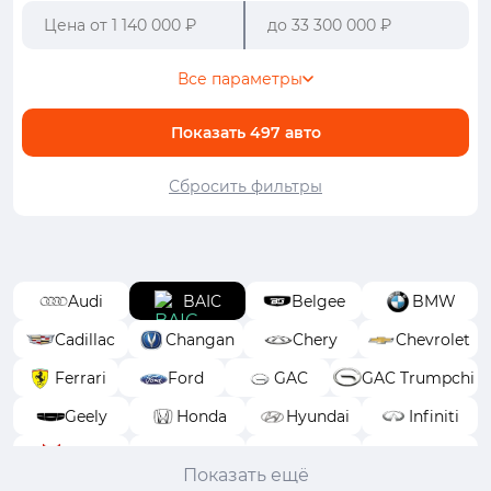
Все параметры
Показать
497
авто
Сбросить фильтры
Audi
BAIC
Belgee
BMW
Cadillac
Changan
Chery
Chevrolet
Ferrari
Ford
GAC
GAC Trumpchi
Geely
Honda
Hyundai
Infiniti
Isuzu
Jeep
Jetour
Kaiyi
Показать ещё