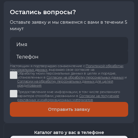
Остались вопросы?
Оставьте заявку и мы свяжемся с вами в течении 5
минут
Настоящим я подтверждаю ознакомление с
Политикой обработки
персональных данных
, выражаю свое согласие на:
Обработку моих персональных данных в целях и порядке,
установленных в
Согласии на обработку персональных данных
и
Согласии на обработку персональных данных для целей
кредитования
Предоставление мне информации, в том числе рекламного
характера способами, указанными в
Согласии на получение
рекламных и информационных материалов
Отправить заявку
Каталог авто у вас в телефоне