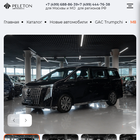
+7 (499) 688-86-39
+7 (499) 444-76-38
для Москвы и МО
для регионов РФ
M8
Главная
Каталог
Новые автомобили
GAC Trumpchi