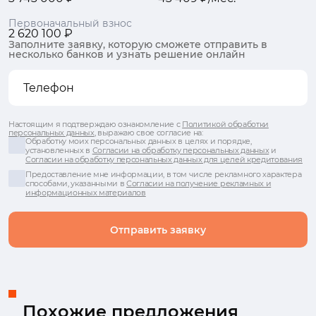
Первоначальный взнос
2 620 100 ₽
Заполните заявку, которую сможете отправить в
несколько банков и узнать решение онлайн
Настоящим я подтверждаю ознакомление с
Политикой обработки
персональных данных
, выражаю свое согласие на:
Обработку моих персональных данных в целях и порядке,
установленных в
Согласии на обработку персональных данных
и
Согласии на обработку персональных данных для целей кредитования
Предоставление мне информации, в том числе рекламного характера
способами, указанными в
Согласии на получение рекламных и
информационных материалов
Отправить заявку
Похожие предложения