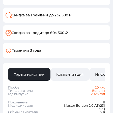
Скидка за Трейд-ин
до 232 500 ₽
Скидка за кредит
до 604 500 ₽
Гарантия 3 года
Характеристики
Комплектация
Информа
Пробег
20 км.
Тип двигателя
Бензин
Год выпуска
2026 год
Поколение
II
Модификация
Master Edition 2.0 AT (231
л.с.)
Объем двигателя
2 л