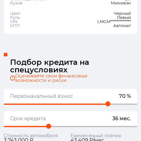
Кузов
Минивэн
Цвет
Черный
Руль
Левый
VIN
LMGM*************
КПП
Автомат
Подбор кредита на
спецусловиях
Оценивайте свои финансовые
возможности и риски
Первоначальный взнос
70 %
Срок кредита
36 мес.
Стоимость автомобиля
Ежемесячный платеж
3 743 000 ₽
43 409 ₽/мес.