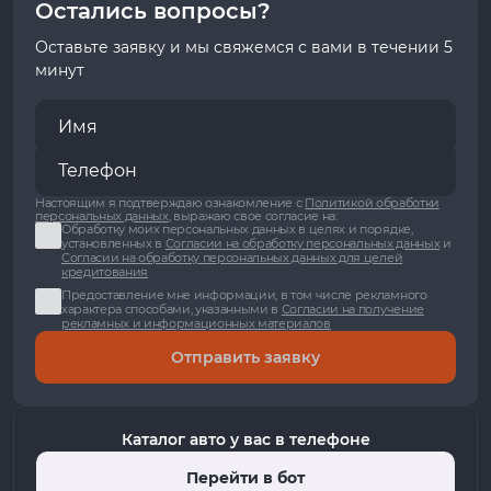
Остались вопросы?
Оставьте заявку и мы свяжемся с вами в течении 5
минут
Настоящим я подтверждаю ознакомление с
Политикой обработки
персональных данных
, выражаю свое согласие на:
Обработку моих персональных данных в целях и порядке,
установленных в
Согласии на обработку персональных данных
и
Согласии на обработку персональных данных для целей
кредитования
Предоставление мне информации, в том числе рекламного
характера способами, указанными в
Согласии на получение
рекламных и информационных материалов
Отправить заявку
Каталог авто у вас в телефоне
Перейти в бот