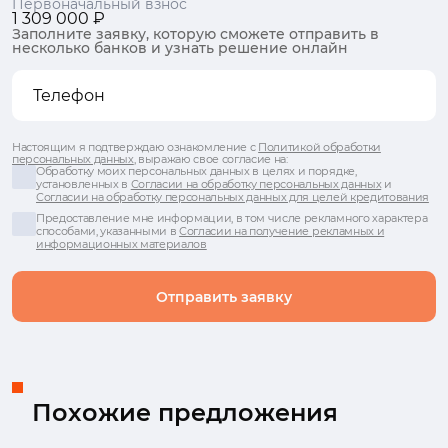
Первоначальный взнос
1 309 000 ₽
Заполните заявку, которую сможете отправить в
несколько банков и узнать решение онлайн
Настоящим я подтверждаю ознакомление с
Политикой обработки
персональных данных
, выражаю свое согласие на:
Обработку моих персональных данных в целях и порядке,
установленных в
Согласии на обработку персональных данных
и
Согласии на обработку персональных данных для целей кредитования
Предоставление мне информации, в том числе рекламного характера
способами, указанными в
Согласии на получение рекламных и
информационных материалов
Отправить заявку
Похожие предложения