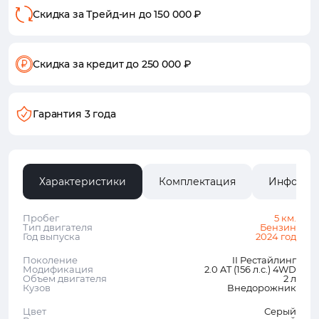
Скидка за Трейд-ин
до 150 000 ₽
Скидка за кредит
до 250 000 ₽
Гарантия 3 года
Характеристики
Комплектация
Информа
Пробег
5 км.
Тип двигателя
Бензин
Год выпуска
2024 год
Поколение
II Рестайлинг
Модификация
2.0 AT (156 л.с.) 4WD
Объем двигателя
2 л
Кузов
Внедорожник
Цвет
Серый