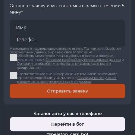
Оставьте заявку и мы свяжемся с вами в течении 5
минут
Настоящим я подтверждаю ознакомление с
Политикой обработки
персональных данных
, выражаю свое согласие на:
Обработку моих персональных данных в целях и порядке,
установленных в
Согласии на обработку персональных данных
и
Согласии на обработку персональных данных для целей
кредитования
Предоставление мне информации, в том числе рекламного
характера способами, указанными в
Согласии на получение
рекламных и информационных материалов
Отправить заявку
Каталог авто у вас в телефоне
Перейти в бот
@peleton_cars_bot