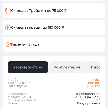
Скидка за Трейд-ин
до 75 000 ₽
Скидка за кредит
до 150 000 ₽
Гарантия 3 года
Характеристики
Комплектация
Информа
Пробег
11 км.
Тип двигателя
Бензин
Год выпуска
2026 год
Поколение
II Рестайлинг 2
Модификация
2.0 CVT (140 л.с.)
Объем двигателя
2 л
Кузов
Внедорожник