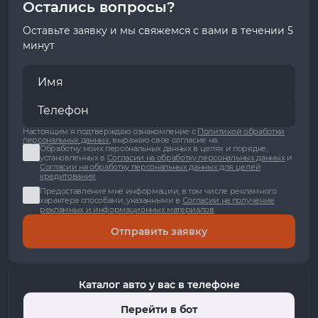
Остались вопросы?
Оставьте заявку и мы свяжемся с вами в течении 5
минут
Настоящим я подтверждаю ознакомление с
Политикой обработки
персональных данных
, выражаю свое согласие на:
Обработку моих персональных данных в целях и порядке,
установленных в
Согласии на обработку персональных данных
и
Согласии на обработку персональных данных для целей
кредитования
Предоставление мне информации, в том числе рекламного
характера способами, указанными в
Согласии на получение
рекламных и информационных материалов
Отправить заявку
Каталог авто у вас в телефоне
Перейти в бот