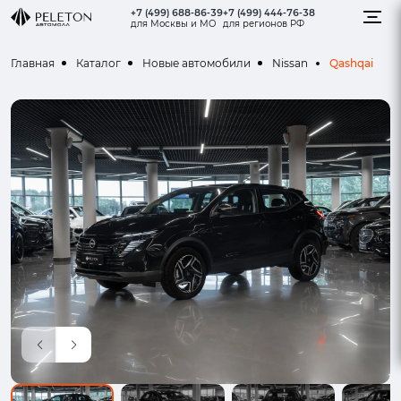
+7 (499) 688-86-39
+7 (499) 444-76-38
для Москвы и МО
для регионов РФ
Qashqai
Главная
Каталог
Новые автомобили
Nissan