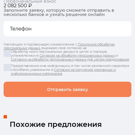
Первоначальный взнос
2 082 500 ₽
Заполните заявку, которую сможете отправить в
несколько банков и узнать решение онлайн
Настоящим я подтверждаю ознакомление с
Политикой обработки
персональных данных
, выражаю свое согласие на:
Обработку моих персональных данных в целях и порядке,
установленных в
Согласии на обработку персональных данных
и
Согласии на обработку персональных данных для целей кредитования
Предоставление мне информации, в том числе рекламного характера
способами, указанными в
Согласии на получение рекламных и
информационных материалов
Отправить заявку
Похожие предложения