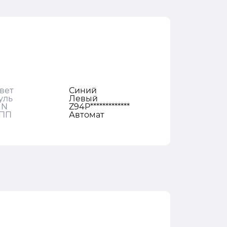
вет
Синий
уль
Левый
IN
Z94P*************
ПП
Автомат