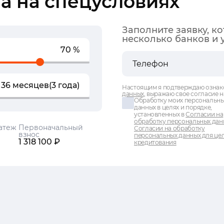
а на спецусловиях
Заполните заявку, к
несколько банков и 
70 %
36 месяцев
(3 года)
Настоящим я подтверждаю ознак
данных
, выражаю свое согласие н
Обработку моих персональн
данных в целях и порядке,
установленных в
Согласии на
обработку персональных дан
атеж
Первоначальный
Согласии на обработку
взнос
персональных данных для це
1 318 100 ₽
кредитования