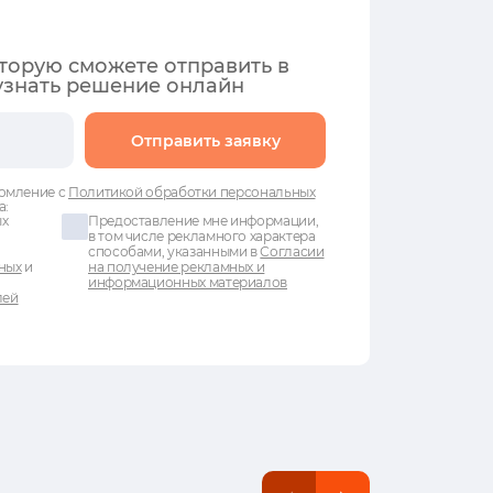
оторую сможете отправить в
узнать решение онлайн
Отправить заявку
омление с
Политикой обработки персональных
а:
ых
Предоставление мне информации,
в том числе рекламного характера
способами, указанными в
Согласии
ных
и
на получение рекламных и
информационных материалов
лей