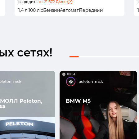
в кредит -
от 21 672 ₽/мес.
1,4 л.
100 л.с
Бензин
Автомат
Передний
х сетях!
МОЛЛ Peleton,
BMW M5
ва