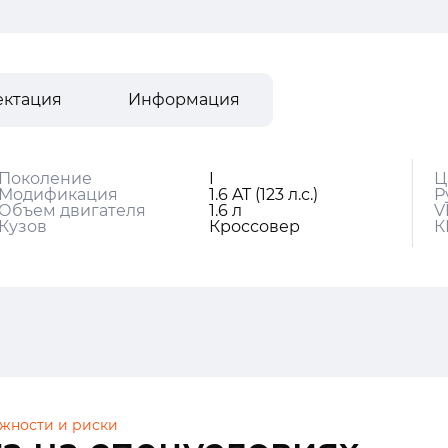
ектация
Информация
Поколение
I
Ц
Модификация
1.6 AT (123 л.с.)
Р
Объем двигателя
1.6 л
V
Кузов
Кроссовер
К
жности и риски