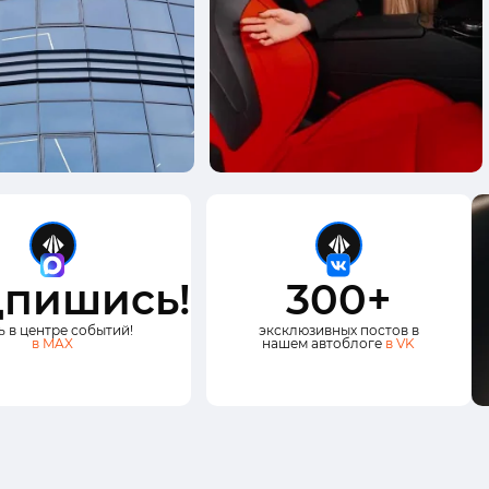
пишись!
300+
ь в центре событий!
эксклюзивных постов в
в MAX
нашем автоблоге
в VK