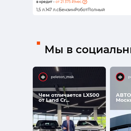
в кредит -
от 21 375 ₽/мес.
1,5 л.
147 л.с
Бензин
Робот
Полный
Мы в социальны
Чем отличается LX500
АВТО
от Land Cr...
Моск