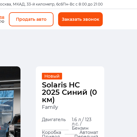
Москва, МКАД, 33-й километр, 6с6
Пн-Вс с 8:00 до 21:00
-38
Продать авто
Заказать звонок
 РФ
Новый
Solaris HC
2025 Синий (0
км)
Family
Двигатель
1.6 л / 123
л.с. /
Бензин
Коробка
Автомат
Привод
Передний