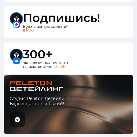
Подпишись!
Будь в центре событий!
в MAX
300+
эксклюзивных постов в
нашем автоблоге
в VK
Студия Peleton Детейлинг
Будь в центре событий!