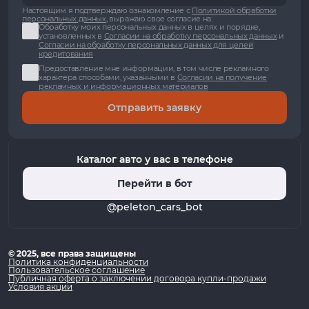
Настоящим я подтверждаю ознакомление с
Политикой обработки
персональных данных
, выражаю свое согласие на:
Обработку моих персональных данных в целях и порядке,
установленных в
Согласии на обработку персональных данных
и
Согласии на обработку персональных данных для целей
кредитования
Предоставление мне информации, в том числе рекламного
характера способами, указанными в
Согласии на получение
рекламных и информационных материалов
Отправить заявку
Каталог авто у вас в телефоне
Перейти в бот
@peleton_cars_bot
© 2025, все права защищены
Политика конфиденциальности
Пользовательское соглашение
Публичная оферта о заключении договора купли-продажи
Условия акции