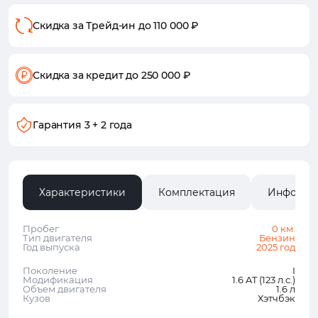
Скидка за Трейд-ин
до 110 000 ₽
Скидка за кредит
до 250 000 ₽
Гарантия
3 + 2 года
Характеристики
Комплектация
Информа
Пробег
0 км.
Тип двигателя
Бензин
Год выпуска
2025 год
Поколение
I
Модификация
1.6 AT (123 л.с.)
Объем двигателя
1.6 л
Кузов
Хэтчбэк