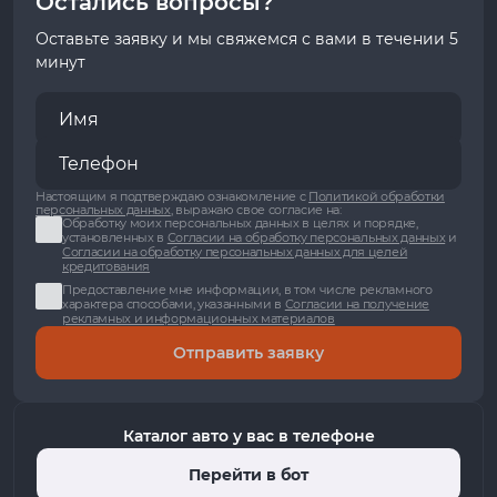
Остались вопросы?
Оставьте заявку и мы свяжемся с вами в течении 5
минут
Настоящим я подтверждаю ознакомление с
Политикой обработки
персональных данных
, выражаю свое согласие на:
Обработку моих персональных данных в целях и порядке,
установленных в
Согласии на обработку персональных данных
и
Согласии на обработку персональных данных для целей
кредитования
Предоставление мне информации, в том числе рекламного
характера способами, указанными в
Согласии на получение
рекламных и информационных материалов
Отправить заявку
Каталог авто у вас в телефоне
Перейти в бот