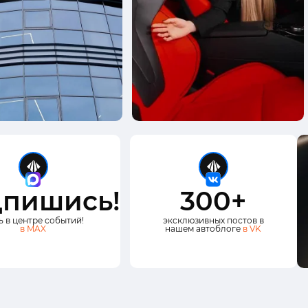
пишись!
300+
ь в центре событий!
эксклюзивных постов в
в MAX
нашем автоблоге
в VK