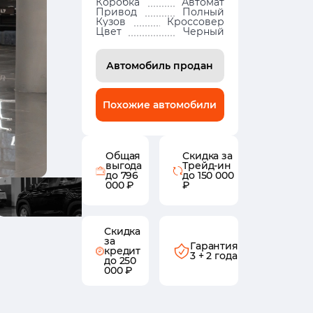
Коробка
Автомат
Привод
Полный
Кузов
Кроссовер
Цвет
Черный
Автомобиль продан
Похожие автомобили
Общая
Скидка за
выгода
Трейд-ин
до 796
до 150 000
000 ₽
₽
Скидка
за
Гарантия
кредит
3 + 2 года
до 250
000 ₽