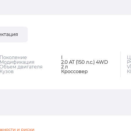
ектация
Поколение
I
Ц
Модификация
2.0 AT (150 л.с.) 4WD
Р
Объем двигателя
2 л
V
Кузов
Кроссовер
К
жности и риски