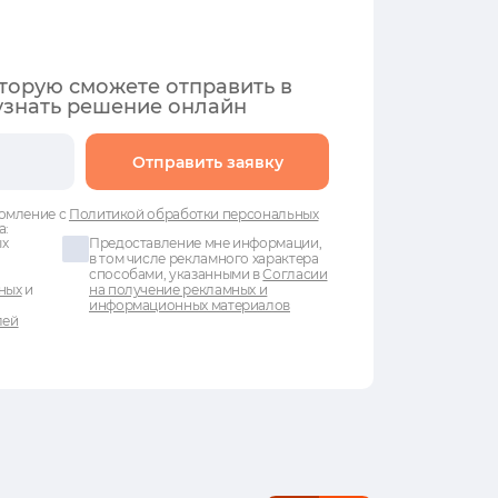
оторую сможете отправить в
узнать решение онлайн
Отправить заявку
омление с
Политикой обработки персональных
а:
ых
Предоставление мне информации,
в том числе рекламного характера
способами, указанными в
Согласии
ных
и
на получение рекламных и
информационных материалов
лей