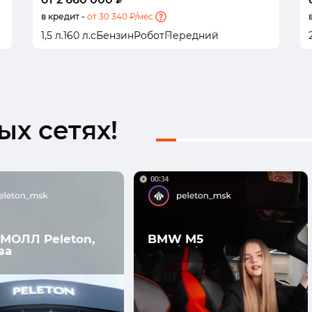
в кредит -
от 30 340 ₽/мес.
1,5 л.
160 л.с
Бензин
Робот
Передний
х сетях!
МОЛЛ Peleton,
BMW M5
ва