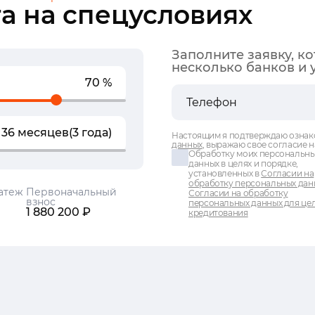
а на спецусловиях
Заполните заявку, к
несколько банков и 
70 %
36 месяцев
(3 года)
Настоящим я подтверждаю ознак
данных
, выражаю свое согласие н
Обработку моих персональн
данных в целях и порядке,
установленных в
Согласии на
обработку персональных дан
атеж
Первоначальный
Согласии на обработку
взнос
персональных данных для це
1 880 200 ₽
кредитования