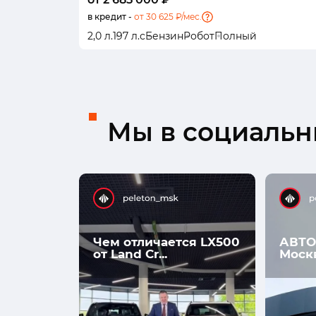
в кредит -
от 30 625 ₽/мес.
2,0 л.
197 л.с
Бензин
Робот
Полный
Мы в социальны
Чем отличается LX500
АВТО
от Land Cr...
Моск