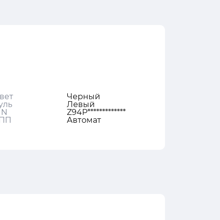
вет
Черный
уль
Левый
IN
Z94P*************
ПП
Автомат