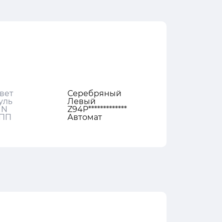
вет
Серебряный
уль
Левый
IN
Z94P*************
ПП
Автомат