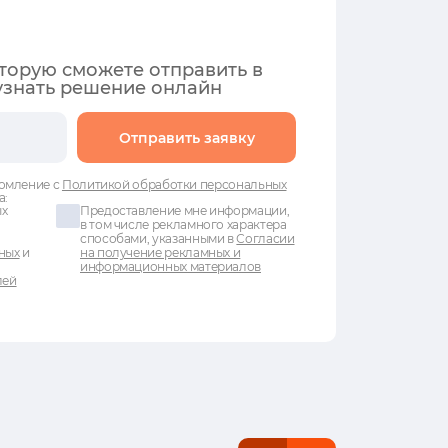
оторую сможете отправить в
узнать решение онлайн
Отправить заявку
омление с
Политикой обработки персональных
а:
ых
Предоставление мне информации,
в том числе рекламного характера
способами, указанными в
Согласии
ных
и
на получение рекламных и
информационных материалов
лей