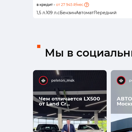
в кредит -
от 27 945 ₽/мес.
1,5 л.
109 л.с
Бензин
Автомат
Передний
Мы в социальны
Чем отличается LX500
АВТО
от Land Cr...
Моск