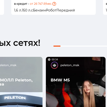
в кредит -
от 26 747 ₽/мес.
1,6 л.
150 л.с
Бензин
Робот
Передний
1
х сетях!
МОЛЛ Peleton,
BMW M5
ва