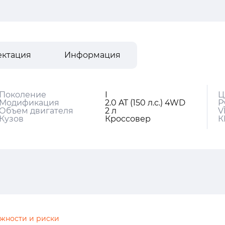
ектация
Информация
Поколение
I
Ц
Модификация
2.0 AT (150 л.с.) 4WD
Р
Объем двигателя
2 л
V
Кузов
Кроссовер
К
жности и риски