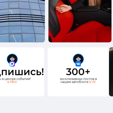
пишись!
300+
ь в центре событий!
эксклюзивных постов в
в MAX
нашем автоблоге
в VK