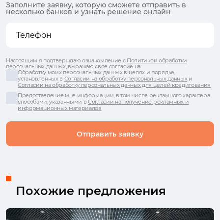
Заполните заявку, которую сможете отправить в
несколько банков и узнать решение онлайн
Настоящим я подтверждаю ознакомление с
Политикой обработки
персональных данных
, выражаю свое согласие на:
Обработку моих персональных данных в целях и порядке,
установленных в
Согласии на обработку персональных данных
и
Согласии на обработку персональных данных для целей кредитования
Предоставление мне информации, в том числе рекламного характера
способами, указанными в
Согласии на получение рекламных и
информационных материалов
Отправить заявку
Похожие предложения