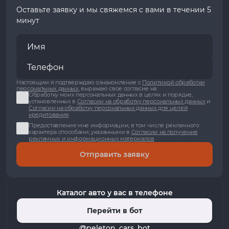
Оставьте заявку и мы свяжемся с вами в течении 5
минут
Настоящим я подтверждаю ознакомление с
Политикой обработки
персональных данных
, выражаю свое согласие на:
Обработку моих персональных данных в целях и порядке,
установленных в
Согласии на обработку персональных данных
и
Согласии на обработку персональных данных для целей
кредитования
Предоставление мне информации, в том числе рекламного
характера способами, указанными в
Согласии на получение
рекламных и информационных материалов
Отправить заявку
Каталог авто у вас в телефоне
Перейти в бот
@peleton_cars_bot