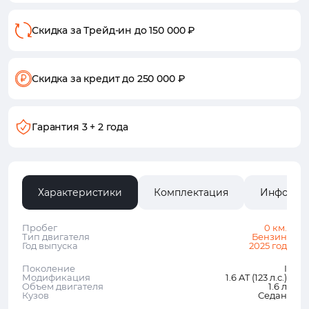
Скидка за Трейд-ин
до 150 000 ₽
Скидка за кредит
до 250 000 ₽
Гарантия
3 + 2 года
Характеристики
Комплектация
Информа
Пробег
0 км.
Тип двигателя
Бензин
Год выпуска
2025 год
Поколение
I
Модификация
1.6 AT (123 л.с.)
Объем двигателя
1.6 л
Кузов
Седан