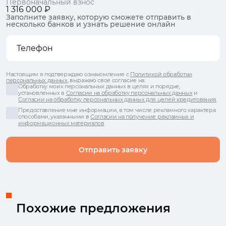
Первоначальный взнос
1 316 000 ₽
Заполните заявку, которую сможете отправить в
несколько банков и узнать решение онлайн
Настоящим я подтверждаю ознакомление с
Политикой обработки
персональных данных
, выражаю свое согласие на:
Обработку моих персональных данных в целях и порядке,
установленных в
Согласии на обработку персональных данных
и
Согласии на обработку персональных данных для целей кредитования
Предоставление мне информации, в том числе рекламного характера
способами, указанными в
Согласии на получение рекламных и
информационных материалов
Отправить заявку
Похожие предложения