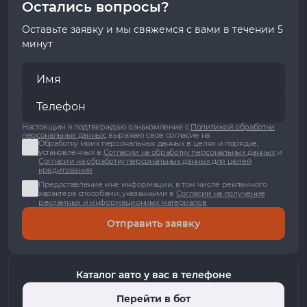
Остались вопросы?
Оставьте заявку и мы свяжемся с вами в течении 5
минут
Настоящим я подтверждаю ознакомление с
Политикой обработки
персональных данных
, выражаю свое согласие на:
Обработку моих персональных данных в целях и порядке,
установленных в
Согласии на обработку персональных данных
и
Согласии на обработку персональных данных для целей
кредитования
Предоставление мне информации, в том числе рекламного
характера способами, указанными в
Согласии на получение
рекламных и информационных материалов
Отправить заявку
Каталог авто у вас в телефоне
Перейти в бот