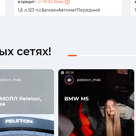
в кредит -
от 19 132 ₽/мес.
1,6 л.
123 л.с
Бензин
Автомат
Передний
х сетях!
МОЛЛ Peleton,
BMW M5
ва