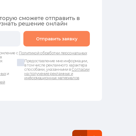
оторую сможете отправить в
узнать решение онлайн
Отправить заявку
омление с
Политикой обработки персональных
а:
ых
Предоставление мне информации,
в том числе рекламного характера
способами, указанными в
Согласии
ных
и
на получение рекламных и
информационных материалов
лей