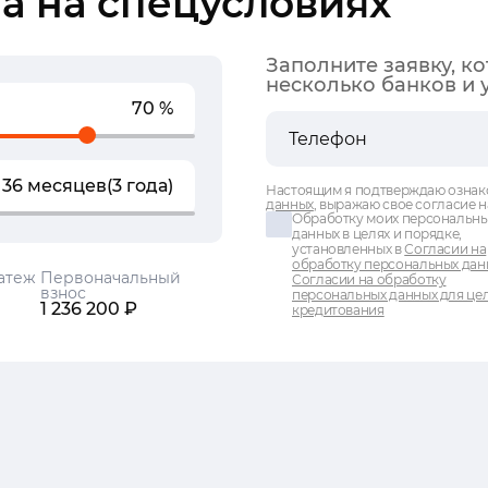
а на спецусловиях
Заполните заявку, к
несколько банков и 
70 %
36 месяцев
(3 года)
Настоящим я подтверждаю ознак
данных
, выражаю свое согласие н
Обработку моих персональн
данных в целях и порядке,
установленных в
Согласии на
обработку персональных дан
атеж
Первоначальный
Согласии на обработку
взнос
персональных данных для це
1 236 200 ₽
кредитования