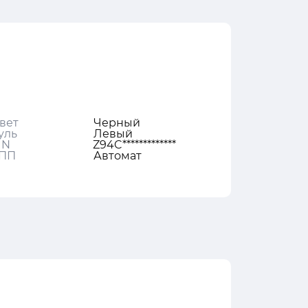
вет
Черный
уль
Левый
IN
Z94C*************
ПП
Автомат