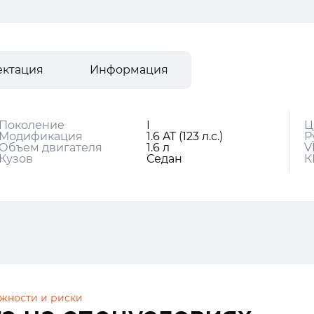
ектация
Информация
Поколение
I
Ц
Модификация
1.6 AT (123 л.с.)
Р
Объем двигателя
1.6 л
V
Кузов
Седан
К
жности и риски