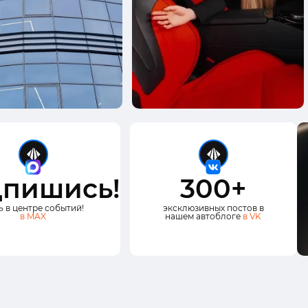
пишись!
300+
ь в центре событий!
эксклюзивных постов в
в MAX
нашем автоблоге
в VK