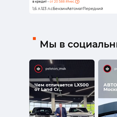
в кредит -
от 20 588 ₽/мес.
1,6 л.
123 л.с
Бензин
Автомат
Передний
Мы в социальны
Чем отличается LX500
АВТО
от Land Cr...
Моск