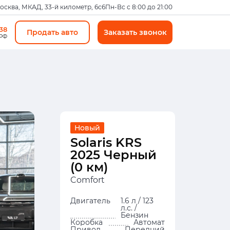
Москва, МКАД, 33-й километр, 6с6
Пн-Вс с 8:00 до 21:00
-38
Продать авто
Заказать звонок
 РФ
Новый
Solaris KRS
2025 Черный
(0 км)
Comfort
Двигатель
1.6 л / 123
л.с. /
Бензин
Коробка
Автомат
Привод
Передний